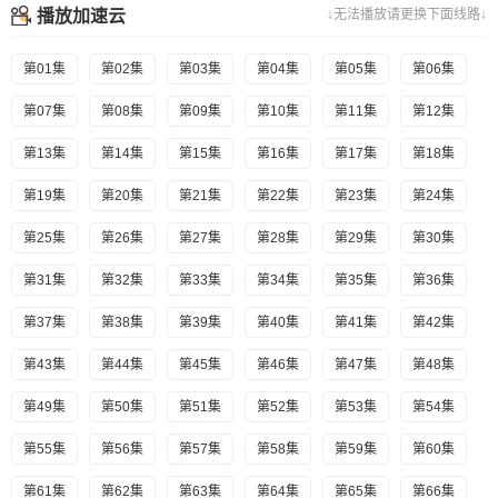
播放加速云
↓无法播放请更换下面线路↓
第01集
第02集
第03集
第04集
第05集
第06集
第07集
第08集
第09集
第10集
第11集
第12集
第13集
第14集
第15集
第16集
第17集
第18集
第19集
第20集
第21集
第22集
第23集
第24集
第25集
第26集
第27集
第28集
第29集
第30集
第31集
第32集
第33集
第34集
第35集
第36集
第37集
第38集
第39集
第40集
第41集
第42集
第43集
第44集
第45集
第46集
第47集
第48集
第49集
第50集
第51集
第52集
第53集
第54集
第55集
第56集
第57集
第58集
第59集
第60集
第61集
第62集
第63集
第64集
第65集
第66集