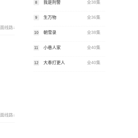
我是刑警
全38集
8
生万物
全36集
9
面线路↓
朝雪录
全38集
10
小巷人家
全40集
11
大奉打更人
全40集
12
面线路↓