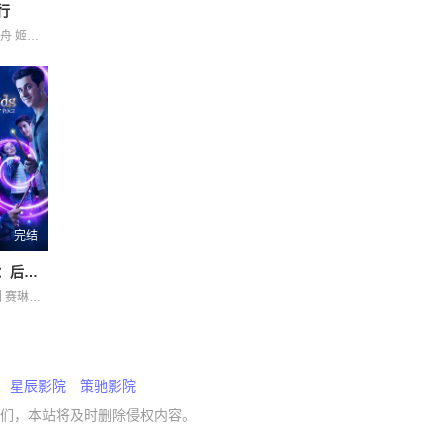
行
Zhou Zhou 周舟 姬晓飞 杜志国 王全有 王芳政 郑卫莉 郭烁杰 阎妮
完结
少年魔法师：后继者 第三季
格雷格·萨克因 赛琳娜·戈麦斯
星辰影院
策驰影院
们，本站将及时删除侵权内容。