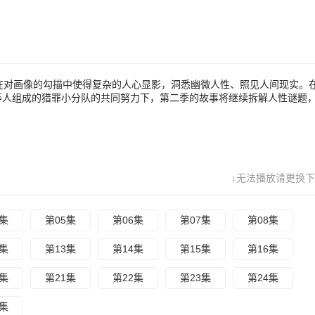
，在对画像的勾描中使得复杂的人心显影，洞悉幽微人性、照见人间现实。
）等人组成的猎罪小分队的共同努力下，第二季的故事将继续拆解人性谜题
↓无法播放请更换下
4集
第05集
第06集
第07集
第08集
2集
第13集
第14集
第15集
第16集
0集
第21集
第22集
第23集
第24集
8集