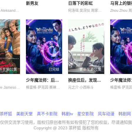
新男友
日落下的彩虹
马背上的银
Aleksandr Aleksandr Averin Boyko Denis Dromashko Evgeniy Katalymova Kharitonov Konovalov Kseniya Maksim Maksim Mikhail Prytkov Salmina Shakhov Taya Yuliya 亚历山大·克罗特科夫 亚历山德拉·巴巴斯基纳 奥列格·瓦西里科夫 弗谢沃罗德·沃洛丁 彼得·费奥多罗夫 拉丽萨·古泽耶娃 柳波芙·阿克肖诺娃 琳达·拉宾什 阿纳斯塔西娅·伏拉索娃 阿纳斯塔西娅·米希纳
何洛瑶 吴浣仪 周家怡 唐诗咏 夏雨 栢天男 梁业 潘灿良 苏文涛 葛绰瑶 许博文 许轶 邱士缙 郭锋 陈欣妍 黃奕晨
新至第02集
已完结
更新至第01集
片
少年魔法师：后继者第三季
换座位后，发现身后的男生好像喜欢我
Aidan·Skye·Jameson Bella·Valdes Constantine·Malahias Cortés·Alexander Jordan·Roth Sierra·Stoliar 丹尼尔·戴尔 伊格比·里格尼 克里斯·康纳 凯雅·基伯 埃文·蕾切尔·伍德 格拉汉姆·坎贝尔 海斯·华纳 荷默·基尔 韦斯·本特利
格雷格·萨克因 赛琳娜·戈麦斯
元之介 小西咏斗
茶杯狐
美剧天堂
真不卡影院
韩剧tv
星空影院
风车动漫
韩剧网
仅供交流学习使用，版权归原创者所有如有侵犯了您的权益，尽请通知我
Copyright @ 2023 茶杯狐 版权所有