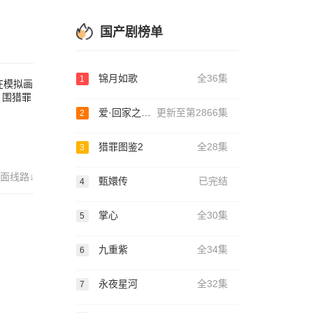
国产剧榜单
锦月如歌
全36集
1
在模拟画
，围猎罪
爱·回家之开心速递
更新至第2866集
2
猎罪图鉴2
全28集
3
面线路↓
甄嬛传
已完结
4
掌心
全30集
5
九重紫
全34集
6
永夜星河
全32集
7