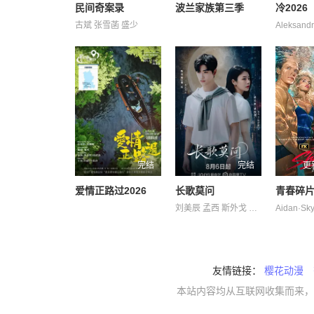
民间奇案录
波兰家族第三季
冷2026
古斌 张雪菡 盛少
完结
完结
更
爱情正路过2026
长歌莫问
青春碎
刘美辰 孟西 斯外戈 李会长 李子雄 杨子菲 王坤炎 白凯南 蔡正杰 鲍大志
友情链接：
樱花动漫
本站内容均从互联网收集而来，