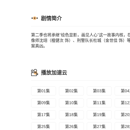
剧情简介
第二季也将承继“绘色显影，画见人心”这一故事内核
像师沈翊（檀健次 饰）、刑警队长杜城（金世佳 饰
案真凶。
播放加速云
第01集
第02集
第03集
第0
第09集
第10集
第11集
第1
第17集
第18集
第19集
第2
第25集
第26集
第27集
第2