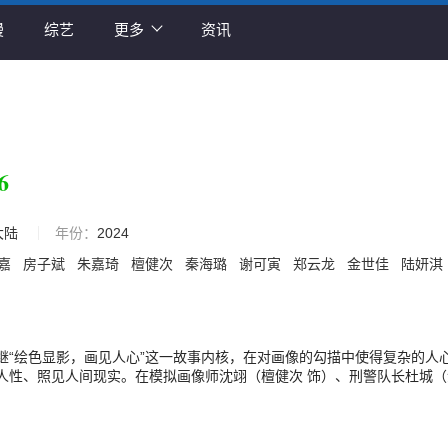
漫
综艺
更多
资讯
6
大陆
年份：
2024
嘉
房子斌
朱嘉琦
檀健次
秦海璐
谢可寅
郑云龙
金世佳
陆妍淇
继“绘色显影，画见人心”这一故事内核，在对画像的勾描中使得复杂的人
人性、照见人间现实。在模拟画像师沈翊（檀健次 饰）、刑警队长杜城（
组成的猎罪小分队的共同努力下，第二季的故事将继续拆解人性谜题，围猎