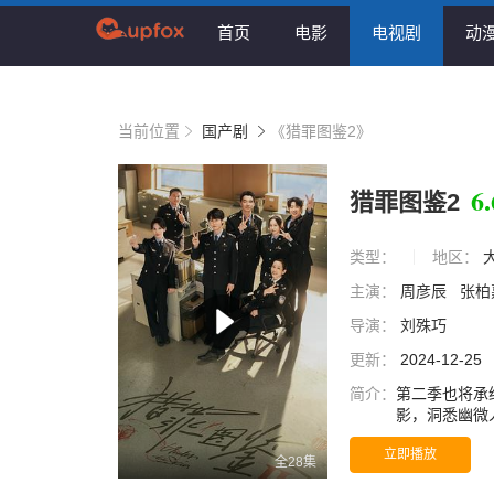
首页
电影
电视剧
动
当前位置
国产剧
《猎罪图鉴2》
6.
猎罪图鉴2
类型：
地区：
主演：
周彦辰
张柏
导演：
刘殊巧
更新：
2024-12-25
简介：
第二季也将承
影，洞悉幽微
佳 饰）等人
立即播放
真凶。
全28集