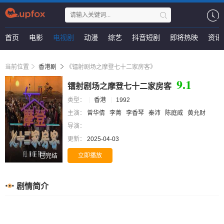
首页
电影
电视剧
动漫
综艺
抖音短剧
即将热映
资讯
当前位置
香港剧
《镭射剧场之摩登七十二家房客》
9.1
镭射剧场之摩登七十二家房客
类型：
香港
1992
主演：
曾华倩
李菁
李香琴
秦沛
陈庭威
黄允财
导演：
更新：
2025-04-03
立即播放
已完结
剧情简介