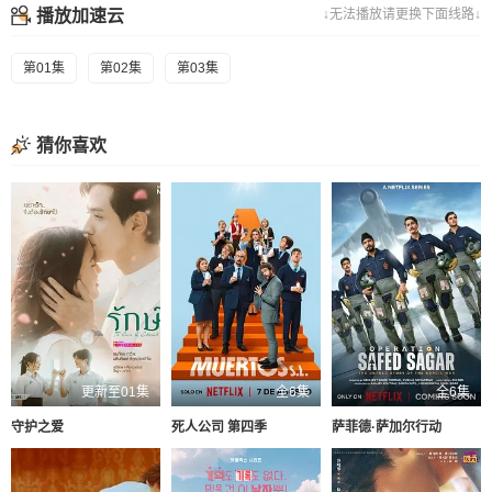
播放加速云
↓无法播放请更换下面线路↓
第01集
第02集
第03集
猜你喜欢
更新至01集
全6集
全6集
守护之爱
死人公司 第四季
萨菲德·萨加尔行动