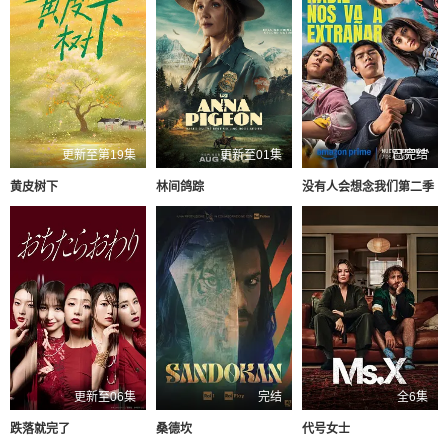
更新至第19集
更新至01集
已完结
黄皮树下
林间鸽踪
没有人会想念我们第二季
更新至06集
完结
全6集
跌落就完了
桑德坎
代号女士