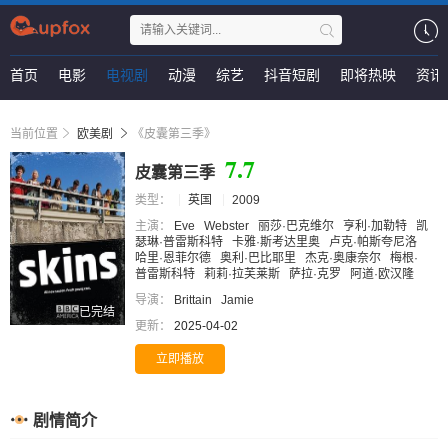
首页
电影
电视剧
动漫
综艺
抖音短剧
即将热映
资讯
当前位置
欧美剧
《皮囊第三季》
7.7
皮囊第三季
类型：
英国
2009
主演：
Eve
Webster
丽莎·巴克维尔
亨利·加勒特
凯
瑟琳·普雷斯科特
卡雅·斯考达里奥
卢克·帕斯夸尼洛
哈里·恩菲尔德
奥利·巴比耶里
杰克·奥康奈尔
梅根·
普雷斯科特
莉莉·拉芙莱斯
萨拉·克罗
阿道·欧汉隆
导演：
Brittain
Jamie
已完结
更新：
2025-04-02
立即播放
剧情简介