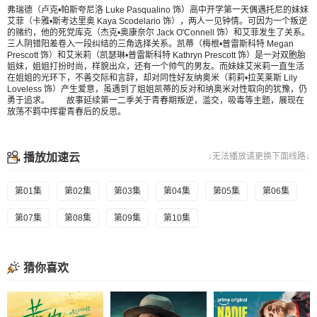
弗瑞德（卢克•帕斯夸尼洛 Luke Pasqualino 饰）高中开学第一天偶遇托尼的妹妹
艾菲（卡雅•斯考达里奥 Kaya Scodelario 饰），两人一见钟情。可因为一个叛逆
的赌约，他的死党库克（杰克•奥康奈尔 Jack O'Connell 饰）和艾菲发生了关系。
三人阴错阳差卷入一段纠结的三角选择关系。凯蒂（梅根•普雷斯科特 Megan
Prescott 饰）和艾米莉（凯瑟琳•普雷斯科特 Kathryn Prescott 饰）是一对双胞胎
姐妹，姐姐打扮时尚，样貌出众，还有一个帅气的男友。而妹妹艾米莉一直生活
在姐姐的光环下，不善交际和言辞，却对同性好友纳奥米（莉莉•拉芙莱斯 Lily
Loveless 饰）产生爱意，虽遇到了姐姐凯蒂的反对和纳奥米对性取向的犹豫，仍
勇于追求。 故事延续第一二季关于青春期叛逆，滥交，吸毒等主题，展现在
放荡不羁中挥霍青春后的反思。
播放加速云
↓无法播放请更换下面线路↓
第01集
第02集
第03集
第04集
第05集
第06集
第07集
第08集
第09集
第10集
猜你喜欢