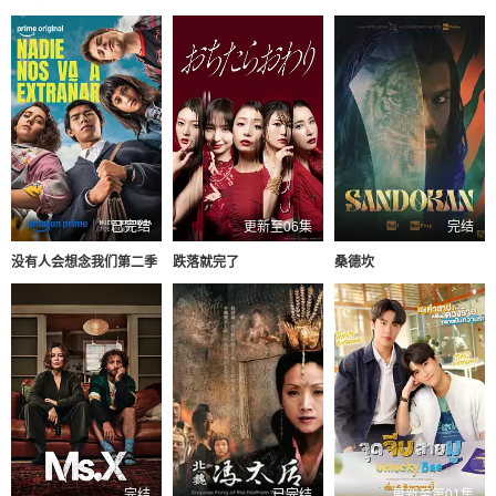
已完结
更新至06集
完结
没有人会想念我们第二季
跌落就完了
桑德坎
完结
已完结
更新至第01集