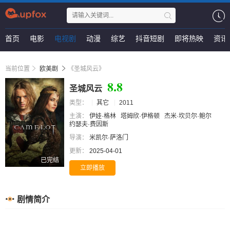
首页
电影
电视剧
动漫
综艺
抖音短剧
即将热映
资讯
当前位置
欧美剧
《圣城风云》
8.8
圣城风云
类型：
其它
2011
主演：
伊娃·格林
塔姆欣·伊格顿
杰米·坎贝尔·鲍尔
约瑟夫·费因斯
导演：
米凯尔·萨洛门
更新：
2025-04-01
已完结
立即播放
剧情简介