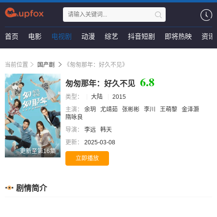
首页
电影
电视剧
动漫
综艺
抖音短剧
即将热映
资讯
当前位置
国产剧
《匆匆那年：好久不见》
6.8
匆匆那年：好久不见
类型：
大陆
2015
主演：
余玥
尤靖茹
张彬彬
李川
王萌黎
金泽灏
隋咏良
导演：
李远
韩天
更新：
2025-03-08
更新至第16集
立即播放
剧情简介