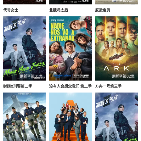
完结
已完结
更新至第01集
代号女士
北魏冯太后
厄运宝贝
更新至第01集
全8集
更新至第02集
财阀X刑警第二季
没有人会想念我们 第二季
方舟一号第三季