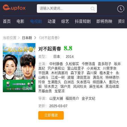
首页
电影
电视剧
动漫
综艺
抖音短剧
即将热映
资讯
当前位置
日本剧
《对不起青春》
8.8
对不起青春
类型：
日本
2014
主演：
中村静香
久松郁实
今野浩喜
喜多阳子
坂井
真纪
宍户美和公
富山绘里子
小关裕太
川荣李奈
平田满
木村真那月
森下爱子
森川葵
植木夏十
永
山绚斗
江成一树
波瑠
津田宽治
满岛光
特林德尔·
玲奈
生濑胜久
白洲迅
矢本悠马
绯田康人
重冈大
毅
铃木贵之
锦户亮
风间杜夫
麻生祐未
黑岛结菜
已完结
齐藤由贵
龙星凉
导演：
山室大辅
福田亮介
金子文纪
更新：
2025-03-07
立即播放