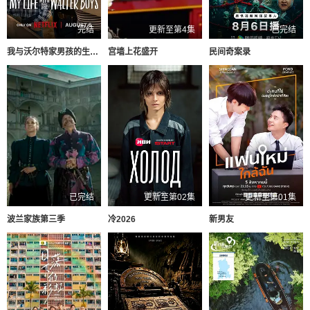
完结
更新至第4集
已完结
我与沃尔特家男孩的生活 第三季
宫墙上花盛开
民间奇案录
已完结
更新至第02集
更新至第01集
波兰家族第三季
冷2026
新男友