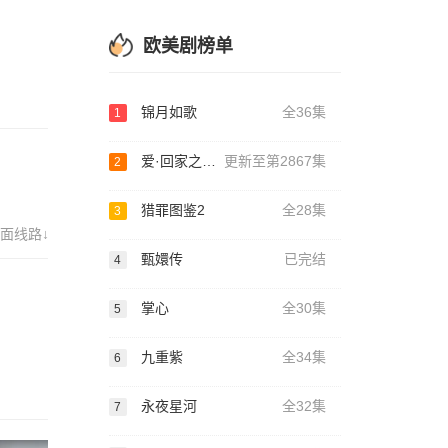
欧美剧榜单
锦月如歌
全36集
1
爱·回家之开心速递
更新至第2867集
2
猎罪图鉴2
全28集
3
面线路↓
甄嬛传
已完结
4
掌心
全30集
5
九重紫
全34集
6
永夜星河
全32集
7