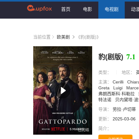
首页
电影
电视剧
动
当前位置
欧美剧
《豹(剧版)》
7.1
豹(剧版)
类型：
地区：
主演：
Cerilli
Chia
Greta
Luigi
Marcel
弗朗西斯科·科勒拉
特法诺
贝内黛塔·
导演：
劳拉·卢切蒂
更新：
2025-03-06
简介：
已完结