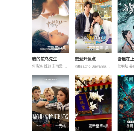
更新至04集
更新至第1集
我的鸵鸟先生
恋爱开运点
何洛洛 傅迦 宋雨霏 常铖 方晓东 王若衫 胡晓龙 苏晓彤 董璇 许淇杰 贾笑涵 陈冠甯
Kittisattho Suwanrakanont Tiranat Tupthong 塔南·罗哈瓦塔那库 娜妮查·桑曼尼 帕纳功·拉克西里阿瑞 纳塔帕·宁吉拉瓦 纳帕特·帕查拉恰瓦雷
完结
更新至第4集