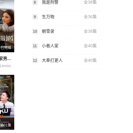
我是刑警
全38集
8
生万物
全36集
9
朝雪录
全38集
10
小巷人家
全40集
11
已完结
我与沃尔特家男孩的生活第三季
大奉打更人
全40集
12
Cacic James Lennix Naveen Paddock Sally 保罗·麦克吉莱恩 妮基·罗德里格斯 杰克·曼利 柯瑞·福格尔玛尼斯 米娅·洛韦 约翰尼·林克 艾琳·卡普拉克 艾萨克·阿雷兰尼斯 诺亚·拉朗德 迈尔斯·佩雷斯 阿什比·金特里 马克·布鲁卡斯
至01集