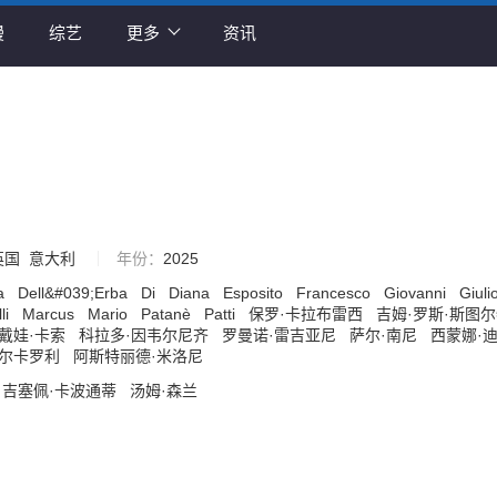
漫
综艺
更多
资讯
英国
意大利
年份：
2025
ra
Dell&#039;Erba
Di
Diana
Esposito
Francesco
Giovanni
Giuli
li
Marcus
Mario
Patanè
Patti
保罗·卡拉布雷西
吉姆·罗斯·斯图
戴娃·卡索
科拉多·因韦尔尼齐
罗曼诺·雷吉亚尼
萨尔·南尼
西蒙娜·
波尔卡罗利
阿斯特丽德·米洛尼
吉塞佩·卡波通蒂
汤姆·森兰