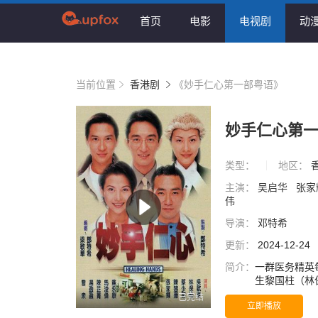
首页
电影
电视剧
动
当前位置
香港剧
《妙手仁心第一部粤语》
妙手仁心第
类型：
地区：
主演：
吴启华
张家
伟
导演：
邓特希
更新：
2024-12-24
简介：
一群医务精英
生黎国柱（林
师新月（陈慧
已完结
立即播放
未了。 同样