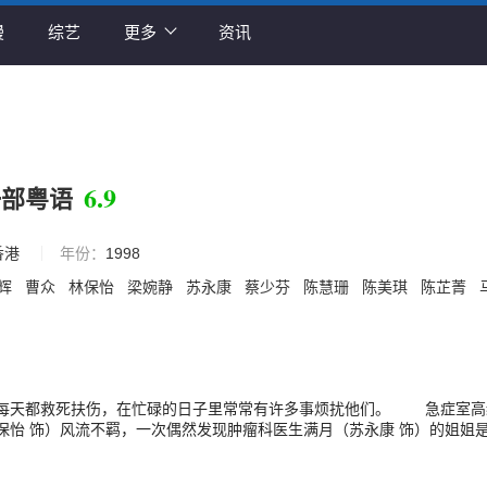
漫
综艺
更多
资讯
6.9
一部粤语
香港
年份：
1998
辉
曹众
林保怡
梁婉静
苏永康
蔡少芬
陈慧珊
陈美琪
陈芷菁
每天都救死扶伤，在忙碌的日子里常常有许多事烦扰他们。 急症室高
保怡 饰）风流不羁，一次偶然发现肿瘤科医生满月（苏永康 饰）的姐姐
珊 饰）。原来国柱曾经有负于她。当两人再次重逢，新月发现自己对国柱
室急症室医生的裕 （马浚伟 饰）则周旋于护士长霞（陈芷菁 饰）与见