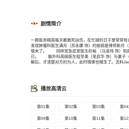
生冬（曹众 
妻子（梁婉静 
后，才清楚对
剧情简介
一群医务精英每天都救死扶伤，在忙碌的日子里常常有
发现肿瘤科医生满月（苏永康 饰）的姐姐是律师新月
情未了。 同样室急症室医生的裕 （马浚伟 饰）则周
已。 脑外科高级医生程至美（吴启华 饰）与妻子（梁婉
解后，才清楚对方的为人，此时情愫也暗生了。怎料Jac
播放高清云
第01集
第02集
第03集
第0
第09集
第10集
第11集
第1