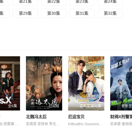
0集
第21集
第22集
第23集
第24集
8集
第29集
第30集
第31集
第32集
全6集
已完结
更新至第01集
更新至
士
北魏冯太后
厄运宝贝
财阀X刑警
梅利莎·乔治 西蒙娜·凯塞尔 迪恩·奥戈曼
吴倩莲 张铁林 李光洁 沈傲君 陈小艺
Kittisattho Suwanrakanont Tiranat Tupthong 塔南·罗哈瓦塔那库 娜妮查·桑曼尼 帕纳功·拉克西里阿瑞 纳塔帕·宁吉拉瓦 纳帕特·帕查拉恰瓦雷