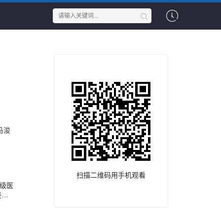
马浚
扫描二维码用手机观看
级医
是律
余情
习医