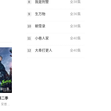
我是刑警
全38集
8
生万物
全36集
9
朝雪录
全38集
10
小巷人家
全40集
11
大奉打更人
全40集
12
第01集
第二季
俞承豪 姜相准 安普贤 郑恩彩 金伸比