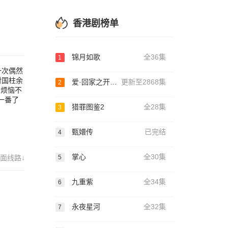
）与
解
香港剧榜单
锦月如歌
全36集
1
一次偶然
对国柱余
爱·回家之开心速递
更新至2868集
2
，烦恼不
一番了
猎罪图鉴2
全28集
3
甄嬛传
已完结
4
掌心
全30集
面线路↓
5
九重紫
全34集
6
永夜星河
全32集
7