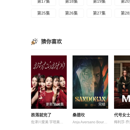
第17集
第18集
第19集
第2
第25集
第26集
第27集
第2
猜你喜欢
更新至06集
完结
跌落就完了
桑德坎
代号女
佐津川爱美 宇垣美里 篠田麻里子 铃木纱理奈 风吹惠
Anja Aversano Bourdais Drabble Franklin Fraschetti Freddy Gaiozzi Gilberto Gilberto Giulia Gliozzi Hodson Kay Madeleine Marcus Mattia Mauro Price Samuel Sonnino 安吉丽卡·德维 山内春彦 爱德·维斯特维克 瑟吉·诺普科 约翰·汉纳 萨穆埃莱·塞格雷托 西蒙·里佐尼 詹·亚曼 阿兰娜·布卢尔 阿莱桑德罗·普莱齐奥西 马克·格罗西