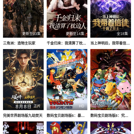
更新至03集
更新至14集
全18集
三角洲：造物主玩家
千金归来：我清算了枕边人
当上神明后，我带着信徒干翻了废土
正片
HD
HD
​完美世界剧场版九劫焚天​
数码宝贝剧场版6：暴走特急
数码宝贝剧场版8：究极力量！爆裂模式发动