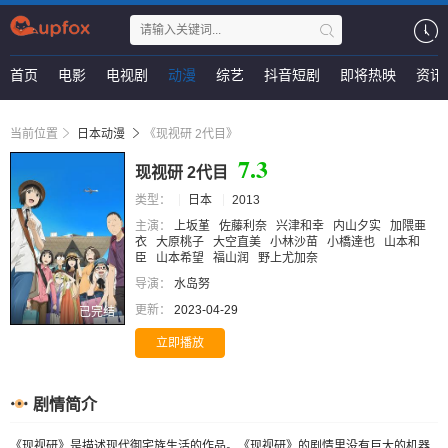
首页
电影
电视剧
动漫
综艺
抖音短剧
即将热映
资讯
当前位置
日本动漫
《现视研 2代目》
7.3
现视研 2代目
类型：
日本
2013
主演：
上坂堇
佐藤利奈
兴津和幸
内山夕实
加隈亜
衣
大原桃子
大空直美
小林沙苗
小橋達也
山本和
臣
山本希望
福山润
野上尤加奈
导演：
水岛努
更新：
2023-04-29
已完结
立即播放
剧情简介
《现视研》是描述现代御宅族生活的作品。《现视研》的剧情里没有巨大的机器