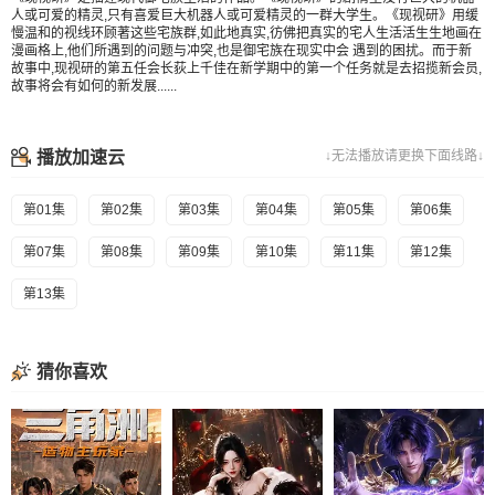
人或可爱的精灵,只有喜爱巨大机器人或可爱精灵的一群大学生。《现视研》用缓
慢温和的视线环顾著这些宅族群,如此地真实,彷佛把真实的宅人生活活生生地画在
漫画格上,他们所遇到的问题与冲突,也是御宅族在现实中会 遇到的困扰。而于新
故事中,现视研的第五任会长荻上千佳在新学期中的第一个任务就是去招揽新会员,
故事将会有如何的新发展......
播放加速云
↓无法播放请更换下面线路↓
第01集
第02集
第03集
第04集
第05集
第06集
第07集
第08集
第09集
第10集
第11集
第12集
第13集
猜你喜欢