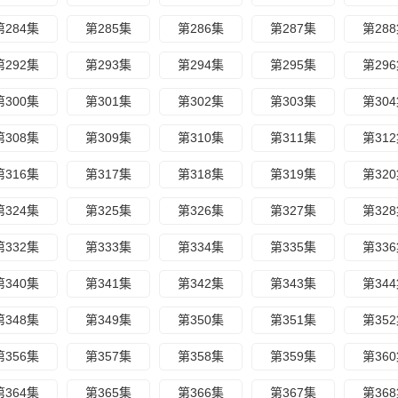
第284集
第285集
第286集
第287集
第28
第292集
第293集
第294集
第295集
第29
第300集
第301集
第302集
第303集
第30
第308集
第309集
第310集
第311集
第31
第316集
第317集
第318集
第319集
第32
第324集
第325集
第326集
第327集
第32
第332集
第333集
第334集
第335集
第33
第340集
第341集
第342集
第343集
第34
第348集
第349集
第350集
第351集
第35
第356集
第357集
第358集
第359集
第36
第364集
第365集
第366集
第367集
第36