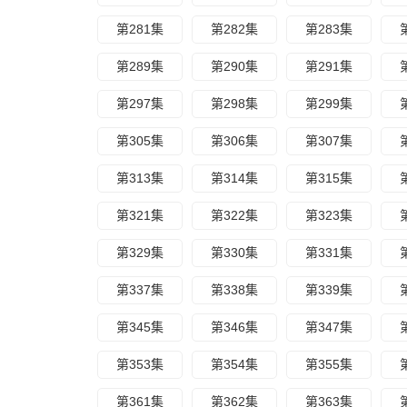
第281集
第282集
第283集
第289集
第290集
第291集
第297集
第298集
第299集
第305集
第306集
第307集
第313集
第314集
第315集
第321集
第322集
第323集
第329集
第330集
第331集
第337集
第338集
第339集
第345集
第346集
第347集
第353集
第354集
第355集
第361集
第362集
第363集