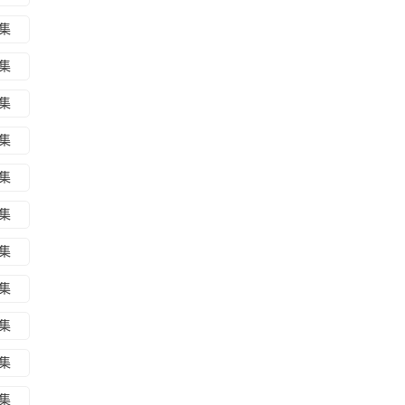
8集
6集
4集
2集
0集
8集
6集
4集
2集
0集
8集