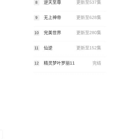
逆天至尊
更新至537集
8
无上神帝
更新至628集
9
完美世界
更新至280集
10
仙逆
更新至152集
11
精灵梦叶罗丽11
完结
12