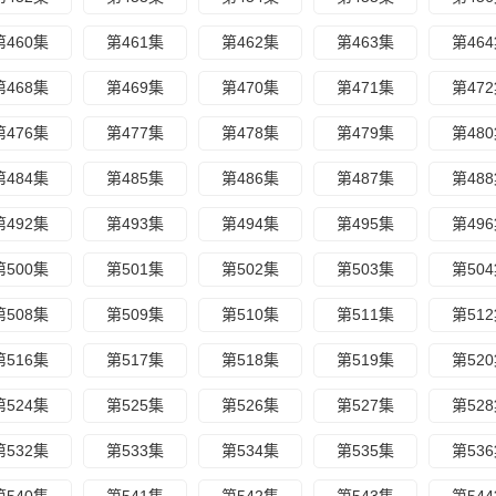
第460集
第461集
第462集
第463集
第46
第468集
第469集
第470集
第471集
第47
第476集
第477集
第478集
第479集
第48
第484集
第485集
第486集
第487集
第48
第492集
第493集
第494集
第495集
第49
第500集
第501集
第502集
第503集
第50
第508集
第509集
第510集
第511集
第51
第516集
第517集
第518集
第519集
第52
第524集
第525集
第526集
第527集
第52
第532集
第533集
第534集
第535集
第53