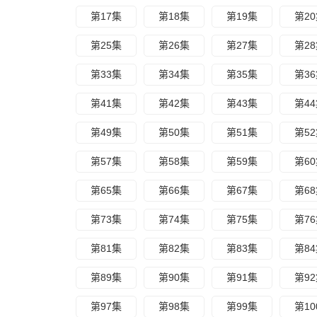
第17集
第18集
第19集
第2
第25集
第26集
第27集
第2
第33集
第34集
第35集
第3
第41集
第42集
第43集
第4
第49集
第50集
第51集
第5
第57集
第58集
第59集
第6
第65集
第66集
第67集
第6
第73集
第74集
第75集
第7
第81集
第82集
第83集
第8
第89集
第90集
第91集
第9
第97集
第98集
第99集
第10