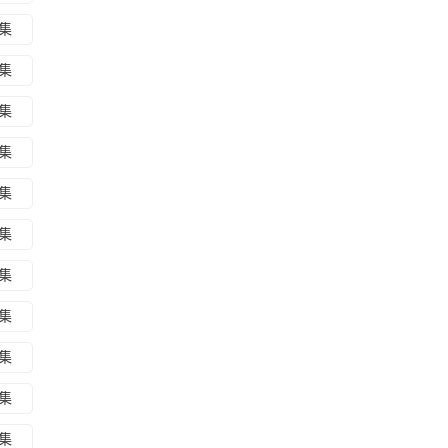
0集
8集
6集
4集
2集
0集
8集
6集
4集
2集
0集