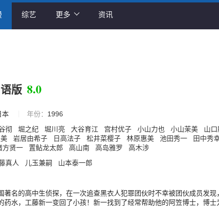
漫
综艺
更多
资讯
8.0
国语版
日本
年份：
1996
谷彻
堀之纪
堀川亮
大谷育江
宫村优子
小山力也
小山茉美
山口
须美
岩居由希子
日高法子
松井菜樱子
林原惠美
池田秀一
田中秀
绪方贤一
置鲇龙太郎
高山南
高岛雅罗
高木涉
藤真人
儿玉兼嗣
山本泰一郎
国著名的高中生侦探，在一次追查黑衣人犯罪团伙时不幸被团伙成员发现
的药水，工藤新一变回了小孩！新一找到了经常帮助他的阿笠博士，博士
间谍武器。为了防止犯罪团伙对他进行报复，新一决定隐姓埋名，暗中追