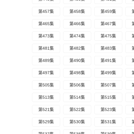
第457集
第458集
第459集
第465集
第466集
第467集
第473集
第474集
第475集
第481集
第482集
第483集
第489集
第490集
第491集
第497集
第498集
第499集
第505集
第506集
第507集
第513集
第514集
第515集
第521集
第522集
第523集
第529集
第530集
第531集