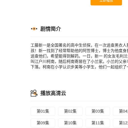
立即播放
们，希望能得
兰撞见的新一
毛利小五郎是
在小学认识步
剧情简介
工藤新一是全国著名的高中生侦探，在一次追查黑衣人
孩！新一找到了经常帮助他的阿笠博士，博士为他度身
追查他们，希望能得到解药。一日，新一 的女友毛利
叫江户川柯南，随后柯南寄居在了小兰家。小兰的父亲
下落。柯南在小学认识步美等小学生，他们一起组织了
播放高清云
第01集
第02集
第03集
第0
第09集
第10集
第11集
第1