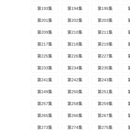
第193集
第194集
第195集
第201集
第202集
第203集
第209集
第210集
第211集
第217集
第218集
第219集
第225集
第226集
第227集
第233集
第234集
第235集
第241集
第242集
第243集
第249集
第250集
第251集
第257集
第258集
第259集
第265集
第266集
第267集
第273集
第274集
第275集