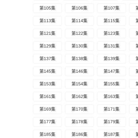
第105集
第106集
第107集
第113集
第114集
第115集
第121集
第122集
第123集
第129集
第130集
第131集
第137集
第138集
第139集
第145集
第146集
第147集
第153集
第154集
第155集
第161集
第162集
第163集
第169集
第170集
第171集
第177集
第178集
第179集
第185集
第186集
第187集