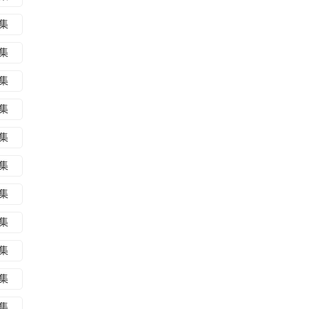
6集
4集
2集
0集
8集
6集
4集
2集
0集
8集
6集