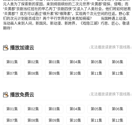
元人类为了探索新的家园，来到绮丽缤纷的二次元世界“炎黄郡”窥探、侵略；而
“炎黄郡”京剧当红班社的甲乙丙丁“京剧四侠”又误入了人类社会，他们将如何拯救
“炎黄郡”？双方可以通过“维升素”和“维降素”，实现两个次元空间的往返。野心家
们的次元计划能否成功？两个平行世界的往来焉知祸福？ 当国粹遇上动漫、
当动画人来到人间，新国风、新动漫、新跨界，《戏隐江湖》巧思、匠心，敬请
期待！
播放加速云
↓无法播放请更换下面线路↓
第01集
第02集
第03集
第04集
第05集
第06集
第07集
第08集
第09集
第10集
第11集
第12集
播放免费云
↓无法播放请更换下面线路↓
第01集
第02集
第03集
第04集
第05集
第06集
第07集
第08集
第09集
第10集
第11集
第12集