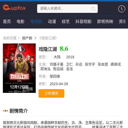
首页
电影
电视剧
动漫
综艺
抖音短剧
即将热映
资讯
当前位置
国产剧
《戏隐江湖》
8.6
戏隐江湖
类型：
大陆
2018
主演：
刘循子墨
卫仁
孙迅
张华宇
张本煜
裘继戎
郑湫泓
陈信喆
龙洁
导演：
邹四维
更新：
2023-04-29
已完结
立即播放
剧情简介
首部跨次元新国风网剧，承袭国粹京剧的生、旦、净、丑角色设定，以二次元新
国漫形式表达呈现，打造中国传统文化的新生代符号。 故事讲述了贪婪三次