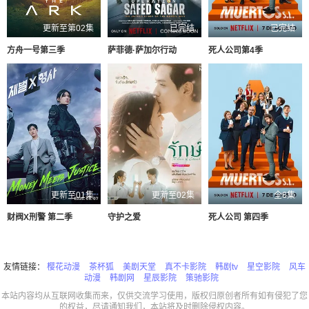
更新至第02集
已完结
已完结
方舟一号第三季
萨菲德·萨加尔行动
死人公司第4季
更新至01集
更新至02集
全6集
财阀X刑警 第二季
守护之爱
死人公司 第四季
友情链接：
樱花动漫
茶杯狐
美剧天堂
真不卡影院
韩剧tv
星空影院
风车
动漫
韩剧网
星辰影院
策驰影院
本站内容均从互联网收集而来，仅供交流学习使用，版权归原创者所有如有侵犯了您
的权益，尽请通知我们，本站将及时删除侵权内容。