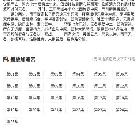
含恨而去，誓言 七年后卷土生来。但垢终被震断心脉而死；临终遗言只有武林秘
笈可对付无名。 其时，正邪两派亦争夺以图称霸中原，而引起连番厮杀。
话分两头，南宫世家长子南宫逸天生异禀，拜离垢师兄离尘为师，尽得离垢
家传绝学。后机缘巧合，学得凌家剑谱，武功更臻化境。唯因性情闲逸，无意逐
鹿中原，隐居山林，潜心武学。 转眼七年已过，无名重复中土，武功更进。
所向无适度，且更杨言，必将血洗中原。武林大起恐慌。眼见武林将遭浩劫，南
宫逸毅然挺身与无名决一死战。 南海之滨，英雄云集，屏息以待，南宫无
名，剑拔弩张。谁胜谁负，未到最后一招也难分解。
播放加速云
↓无法播放请更换下面线路↓
第01集
第02集
第03集
第04集
第05集
第06集
第07集
第08集
第09集
第10集
第11集
第12集
第13集
第14集
第15集
第16集
第17集
第18集
第19集
第20集
第21集
第22集
第23集
第24集
第25集