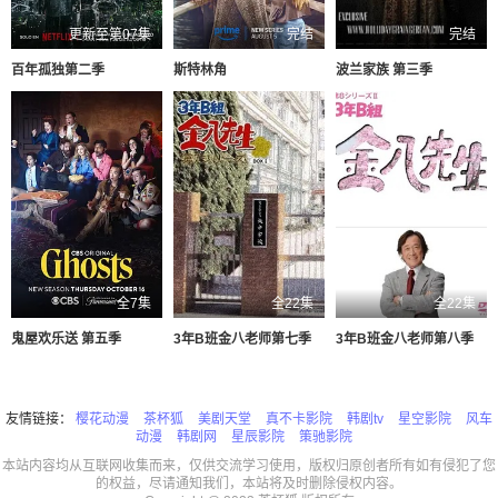
更新至第07集
完结
完结
百年孤独第二季
斯特林角
波兰家族 第三季
全7集
全22集
全22集
鬼屋欢乐送 第五季
3年B班金八老师第七季
3年B班金八老师第八季
友情链接：
樱花动漫
茶杯狐
美剧天堂
真不卡影院
韩剧tv
星空影院
风车
动漫
韩剧网
星辰影院
策驰影院
本站内容均从互联网收集而来，仅供交流学习使用，版权归原创者所有如有侵犯了您
的权益，尽请通知我们，本站将及时删除侵权内容。