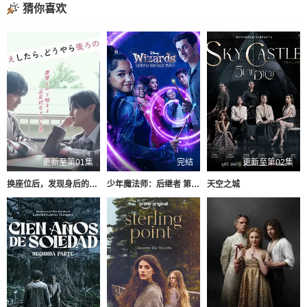
猜你喜欢
更新至第01集
完结
更新至第02集
换座位后，发现身后的男生好像喜欢我
少年魔法师：后继者 第三季
天空之城