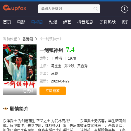
首页
电影
电视剧
动漫
综艺
抖音短剧
即将热映
资讯
当前位置
香港剧
《一剑镇神州》
7.4
一剑镇神州
类型：
香港
1978
主演：
冯宝宝
郑少秋
黄杏秀
导演：
汪歧
更新：
2023-04-29
立即播放
已完结
剧情简介
东洋武士 为剑道而生 正义之士 为武林而战！ 东洋武士无名客，毕生研习剑
道。远涉重洋，来到中原，挑战各大门派，先后击败无数武林高手，杀戮甚众，
迫使已隐居之中原第一剑客离垢居士出手比试，一决雌雄。离垢险胜半招，无名