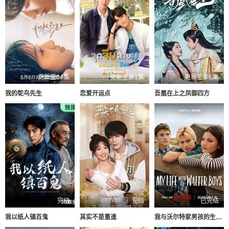
更新至04集
更新至第1集
更新至第6集
我的鸵鸟先生
恋爱开运点
吾凰在上之凤御四方
完结
完结
已完结
我以纸人镇百鬼
其实不是重逢
我与沃尔特家男孩的生活第三季