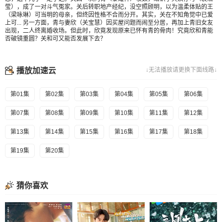
莹），成了一对斗气冤家。关后转职地产经纪，没空照顾明，以为温柔体贴的王
（梁咏琳）可当明的母亲，但终因性格不合而分开。其实，关在不知角觉中已爱
上可... 另一方面，青与妻欣（关宝慧）因买屋问题而闹至分居，再加上青旧女友
出现，二人终离婚收场。但此时，欣竟发现原来已怀有青的骨肉！究竟欣和青能
否破镜重圆？关和可又能否发展下去？
播放加速云
↓无法播放请更换下面线路↓
第01集
第02集
第03集
第04集
第05集
第06集
第07集
第08集
第09集
第10集
第11集
第12集
第13集
第14集
第15集
第16集
第17集
第18集
第19集
第20集
猜你喜欢