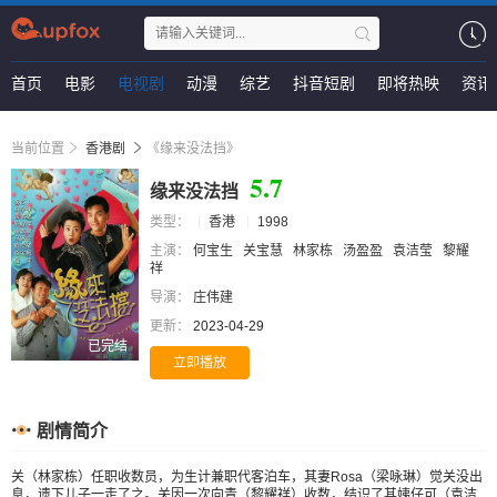
首页
电影
电视剧
动漫
综艺
抖音短剧
即将热映
资讯
当前位置
香港剧
《缘来没法挡》
5.7
缘来没法挡
类型：
香港
1998
主演：
何宝生
关宝慧
林家栋
汤盈盈
袁洁莹
黎耀
祥
导演：
庄伟建
更新：
2023-04-29
已完结
立即播放
剧情简介
关（林家栋）任职收数员，为生计兼职代客泊车，其妻Rosa（梁咏琳）觉关没出
息，遗下儿子一走了之。关因一次向青（黎耀祥）收数，结识了其姨仔可（袁洁