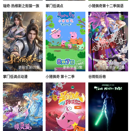
瑞奇·热维斯之街猫一族
掌门低调点
小猪佩奇第十二季国语
更新至第05集
更新至第3集
更新至第2集
掌门低调点动漫
小猪佩奇 第十二季
谷雨街后巷