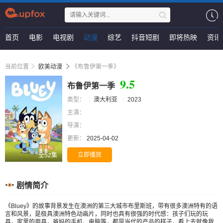
首页
电影
电视剧
动漫
综艺
抖音短剧
即将热映
资讯
当前位置
欧美动漫
《布鲁伊第一季》
9.5
布鲁伊第一季
类型：
澳大利亚
2023
主演：
导演：
更新：
2025-04-02
立即播放
全52集
剧情简介
《Bluey》的故事背景发生在澳洲的第三大城市布里斯班，带有很多澳洲特有的语
言和风景，是极具澳洲特色动画片，同时也具有很强的时代感：孩子们玩的玩
具，家里的用具，爸妈的手机、电脑等，都是当代的产品的样子，看上去就像我