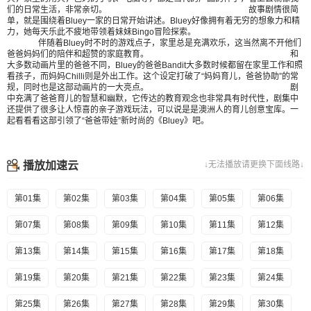
们的日常生活，非常亲切。 故事剧情很简
单，就是围绕着Bluey一家的日常开始讲述。Bluey好像拥有着无穷的想象力和精
力，她每天乐此不疲地带领着妹妹Bingo冒险探索。
伴随着Bluey时不时的游戏点子，家里总是充满欢乐，这当然离不开他们
爸爸妈妈们的陪伴和超赞的家庭教育。 和
大多数动画片里的爸爸不同，Bluey的爸爸Bandit大多数时候都留在家里工作和照
看孩子，而妈妈Chilli则是外出工作。这个设定打破了“妈妈育儿，爸爸协助”的常
规，同时也是这部动画片的一大亮点。 剧
中充满了爸爸育儿的智慧和幽默，它传达的教育观念也非常具有时代性，剧集中
还提供了很多让人惊喜的亲子游戏玩法，可以说是是澳洲人的育儿创意宝库。一
起看看看这部引领了“爸爸带娃”新时尚的《Bluey》吧。
播放加速云
↓无法播放请更换下面线路↓
第01集
第02集
第03集
第04集
第05集
第06集
第07集
第08集
第09集
第10集
第11集
第12集
第13集
第14集
第15集
第16集
第17集
第18集
第19集
第20集
第21集
第22集
第23集
第24集
第25集
第26集
第27集
第28集
第29集
第30集