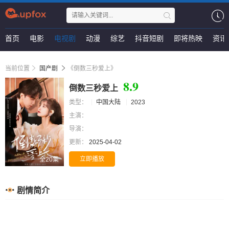
首页
电影
电视剧
动漫
综艺
抖音短剧
即将热映
资讯
当前位置
国产剧
《倒数三秒爱上》
8.9
倒数三秒爱上
类型：
中国大陆
2023
主演：
导演：
更新：
2025-04-02
立即播放
全20集
剧情简介