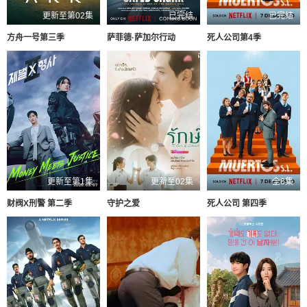
更新至第02集
已完结
已完结
方舟一号第三季
萨菲德·萨加尔行动
死人公司第4季
更新至第1集
更新至02集
全6集
财阀X刑警 第二季
守护之爱
死人公司 第四季