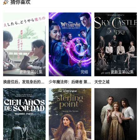
猜你喜欢
更新至第01集
完结
更新至第02集
换座位后，发现身后的男生好像喜欢我
少年魔法师：后继者 第三季
天空之城