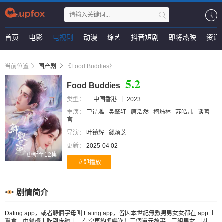
首页
电影
电视剧
动漫
综艺
抖音短剧
即将热映
资讯
当前位置
国产剧
《Food Buddies》
5.2
Food Buddies
类型：
中国香港
2023
主演：
卫诗雅
吴肇轩
唐浩然
柯炜林
苏皓儿
谈善
言
导演：
叶镇辉
錢颖芝
更新：
2025-04-02
更新至12集
立即播放
剧情简介
Dating app，或者轉個字母叫 Eating app，皆因本世紀無數男男女女都在 app 上
覓食，由餐檯上吃到床褥上，有空再約多幾次！三個單元故事，三組男女，因