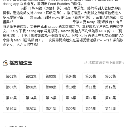
dating app 以食會友，發明出 Food Buddies 的關係。
沉悶 IT 狗阿德（吳肇軒 飾）用盡一生運氣，終於得到大數據之神的
憐憫，邂逅開朗女神 Asha（蘇皓兒 飾）。誤打誤撞，大數據之神還幫他們進入
多元愛情宇宙，一齊 match 到好 woke 的 Jan（談善言 飾），三個人原來都可以
盡興♪？ 幸福人妻 Kelly（衞詩雅 飾）有日
收到衛生署通知，丈夫在 dating app 感染群組之中，立即成為全港皆知的失婚中
女。 Kelly 下載 dating app 尋覓慰藉，match 到魅力不凡但熱衷 NTR 的 BJ（柯
煒林 飾），手把手調教她成為一個慾食女人。其後 Kelly 再遇上有社交恐懼的 A0
小鮮肉 Man（唐浩然 飾），一女兩男開始迷失在這場愛情遊戲 (ᐢ⑅ . ⑅ᐢ) ！果然飲
食男女，人之大欲存焉！
播放加速云
↓无法播放请更换下面线路↓
第01集
第02集
第03集
第04集
第05集
第06集
第07集
第08集
第09集
第10集
第11集
第12集
第13集
第14集
第15集
第16集
第17集
第18集
第19集
第20集
第21集
第22集
第23集
第24集