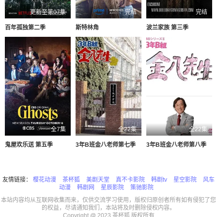
更新至第07集
完结
完结
百年孤独第二季
斯特林角
波兰家族 第三季
全7集
全22集
全22集
鬼屋欢乐送 第五季
3年B班金八老师第七季
3年B班金八老师第八季
友情链接：
樱花动漫
茶杯狐
美剧天堂
真不卡影院
韩剧tv
星空影院
风车
动漫
韩剧网
星辰影院
策驰影院
本站内容均从互联网收集而来，仅供交流学习使用，版权归原创者所有如有侵犯了您
的权益，尽请通知我们，本站将及时删除侵权内容。
Copyright @ 2023 茶杯狐 版权所有