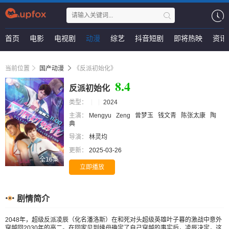
首页
电影
电视剧
动漫
综艺
抖音短剧
即将热映
资讯
当前位置
国产动漫
《反派初始化》
8.4
反派初始化
类型：
2024
主演：
Mengyu
Zeng
曾梦玉
钱文青
陈张太康
陶
典
导演：
林灵均
更新：
2025-03-26
全16集
立即播放
剧情简介
2048年，超级反派凌辰（化名潘洛斯）在和死对头超级英雄叶子暮的激战中意外
穿越回2030年的高二。在回家见到姨母确定了自己穿越的事实后，凌辰决定，这