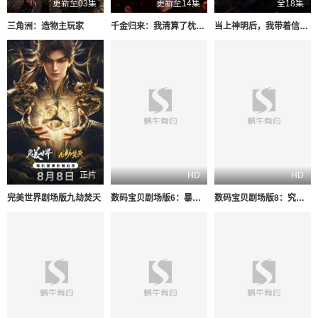
更新至03集
更新至14集
全18集
三角洲：造物主玩家
千金归来：我清算了枕边人
当上神明后，我带着信徒干翻了废土
正片
HD
HD
​完美世界剧场版九劫焚天​
数码宝贝剧场版6：暴走特急
数码宝贝剧场版8：究极力量！爆裂模式发动