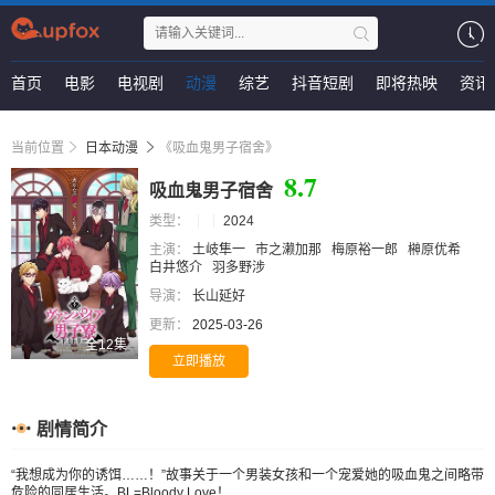
首页
电影
电视剧
动漫
综艺
抖音短剧
即将热映
资讯
当前位置
日本动漫
《吸血鬼男子宿舍》
8.7
吸血鬼男子宿舍
类型：
2024
主演：
土岐隼一
市之濑加那
梅原裕一郎
榊原优希
白井悠介
羽多野涉
导演：
长山延好
更新：
2025-03-26
全12集
立即播放
剧情简介
“我想成为你的诱饵……！”故事关于一个男装女孩和一个宠爱她的吸血鬼之间略带
危险的同居生活。BL=Bloody Love！