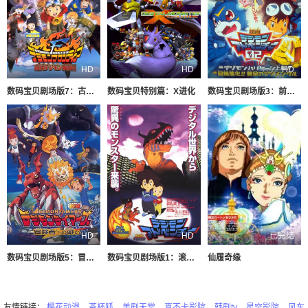
HD
HD
HD
数码宝贝剧场版7：古代数码兽复活
数码宝贝特别篇：X进化
数码宝贝剧场版3：前篇・数码兽飓风登陆！！后篇・超绝进化！
HD
HD
已完结
数码宝贝剧场版5：冒险者的战斗
数码宝贝剧场版1：滚球兽诞生之谜
仙履奇缘
友情链接：
樱花动漫
茶杯狐
美剧天堂
真不卡影院
韩剧tv
星空影院
风车