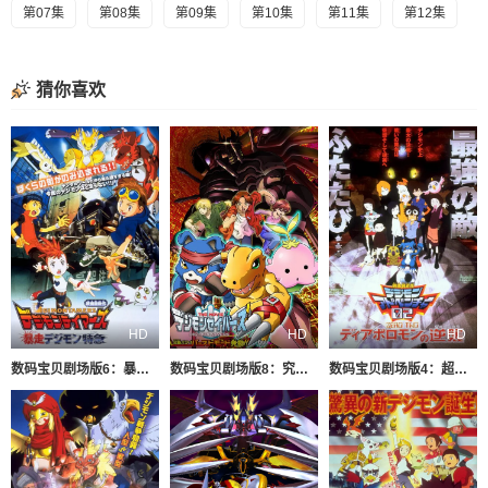
第07集
第08集
第09集
第10集
第11集
第12集
猜你喜欢
HD
HD
HD
数码宝贝剧场版6：暴走特急
数码宝贝剧场版8：究极力量！爆裂模式发动
数码宝贝剧场版4：超恶魔兽的反击