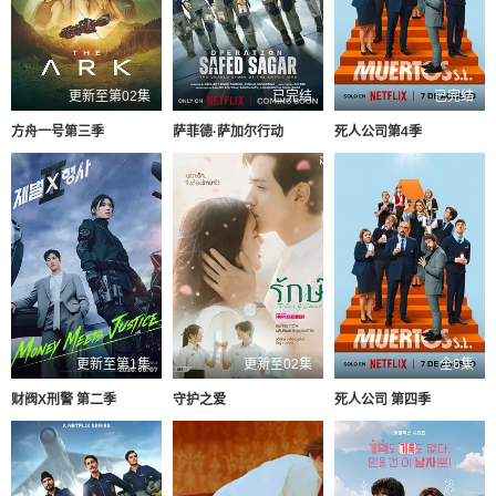
更新至第02集
已完结
已完结
方舟一号第三季
萨菲德·萨加尔行动
死人公司第4季
更新至第1集
更新至02集
全6集
财阀X刑警 第二季
守护之爱
死人公司 第四季