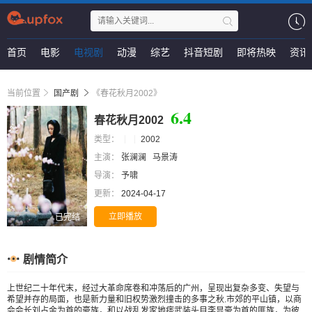
首页
电影
电视剧
动漫
综艺
抖音短剧
即将热映
资讯
当前位置
国产剧
《春花秋月2002》
6.4
春花秋月2002
类型：
2002
主演：
张澜澜
马景涛
导演：
予啸
更新：
2024-04-17
立即播放
已完结
剧情简介
上世纪二十年代末，经过大革命席卷和冲荡后的广州，呈现出复杂多变、失望与
希望并存的局面，也是新力量和旧权势激烈撞击的多事之秋.市郊的平山镇，以商
会会长刘占金为首的豪族，和以战乱发家地痞武装头目李显豪为首的匪族，为彼