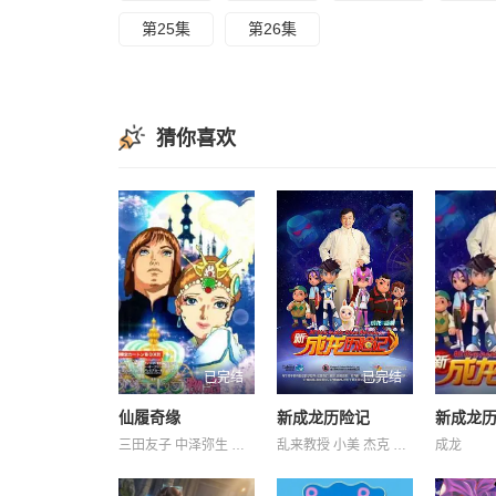
第25集
第26集
猜你喜欢
已完结
已完结
仙履奇缘
新成龙历险记
新成龙历
三田友子 中泽弥生 川村万梨阿 菊池正美 辻勉
乱来教授 小美 杰克 铁大泥 铛铛
成龙