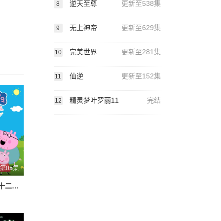
逆天至尊
更新至538集
8
无上神帝
更新至629集
9
完美世界
更新至281集
10
仙逆
更新至152集
11
精灵梦叶罗丽11
完结
12
第05集
小猪佩奇第十二季国语