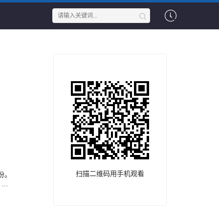
扫描二维码用手机观看
份。
。
回他
找回
回他