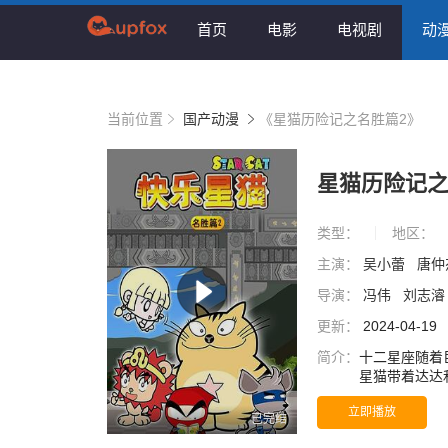
首页
电影
电视剧
动
当前位置
国产动漫
《星猫历险记之名胜篇2》
星猫历险记之
类型：
地区：
主演：
吴小蕾
唐仲
导演：
冯伟
刘志
更新：
2024-04-19
简介：
十二星座随着
星猫带着达达
星猫决定要帮
立即播放
的智慧，巨蟹
已完结
他的坚持，双