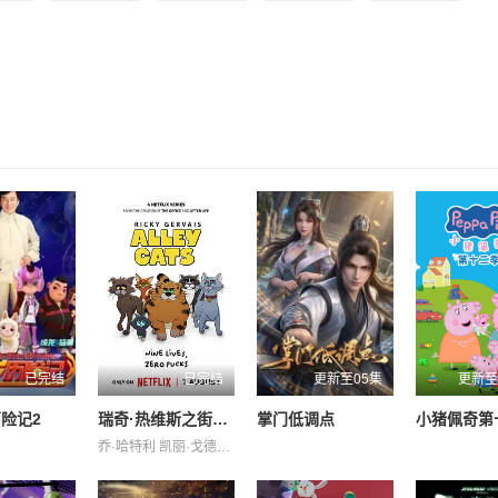
已完结
已完结
更新至05集
更新至
险记2
瑞奇·热维斯之街猫一族
掌门低调点
乔·哈特利 凯丽·戈德利曼 大卫·厄尔 娜塔莉·卡西迪 安德鲁·布鲁克 戴安·摩根 托尼·威 汤姆·巴斯登 瑞奇·热维斯