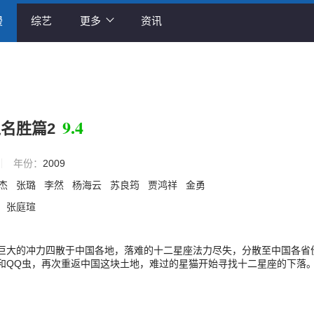
漫
综艺
更多
资讯
9.4
名胜篇2
年份：
2009
杰
张璐
李然
杨海云
苏良筠
贾鸿祥
金勇
濬
张庭瑄
巨大的冲力四散于中国各地，落难的十二星座法力尽失，分散至中国各省
和QQ虫，再次重返中国这块土地，难过的星猫开始寻找十二星座的下落
十二星座找回他们失落的美好特质：狮子座找回他的自尊，水瓶座找
座找回她的体贴 双鱼座找回她的温柔善良，牡羊座找回他的斗志 金牛座
子座找回他的团结 处女座找回她的谨慎，天秤座找回他的公正 天蝎座找