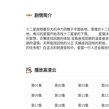
的积极，摩羯
任务呢？在这
剧情简介
十二星座随着巨大的冲力四散于中国各地，落难的十二
地，难过的星猫开始寻找十二星座的下落。 星猫决
的智慧，巨蟹座找回她的体贴 双鱼座找回她的温柔善良
她的谨慎，天秤座找回他的公正 天蝎座找回他的积极
的任务呢？在这次的刺激冒险中，星猫一行人还会碰到
播放高清云
第01集
第02集
第03集
第0
第09集
第10集
第11集
第1
第17集
第18集
第19集
第2