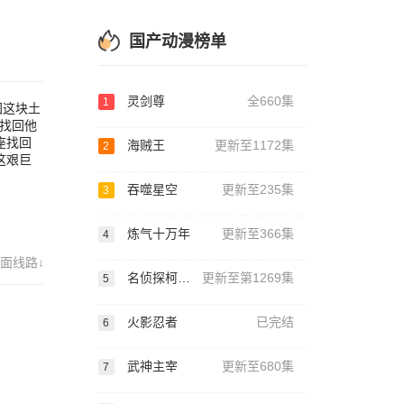
巨的
国产动漫榜单
灵剑尊
全660集
1
国这块土
找回他
座找回
海贼王
更新至1172集
2
这艰巨
吞噬星空
更新至235集
3
炼气十万年
更新至366集
4
面线路↓
名侦探柯南国语版
更新至第1269集
5
火影忍者
已完结
6
武神主宰
更新至680集
7