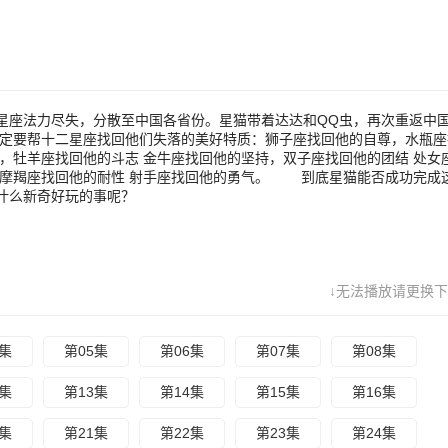
座找回他的耐性 射手座找回他的勇气。 到底星猫能否成功完成这艰
次的刺激冒险中，星猫一行人还会碰到什么新奇好玩的事呢？
星座法力尽失，分散至中国各省份。星猫带着达达和QQ虫，再次重返中
定要帮十二星座找回他们失落的美好特质：狮子座找回他的自尊，水瓶座
，牡羊座找回他的斗志 金牛座找回他的坚持，双子座找回他的团结 处女
，摩羯座找回他的耐性 射手座找回他的勇气。 到底星猫能否成功完成
什么新奇好玩的事呢？
↓无法播放请更换下
4集
第05集
第06集
第07集
第08集
2集
第13集
第14集
第15集
第16集
0集
第21集
第22集
第23集
第24集