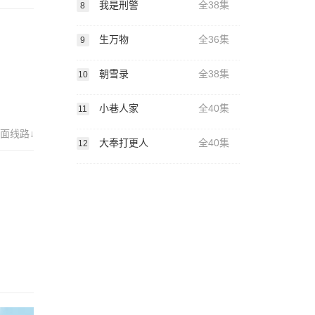
我是刑警
全38集
8
生万物
全36集
9
朝雪录
全38集
10
小巷人家
全40集
11
面线路↓
大奉打更人
全40集
12