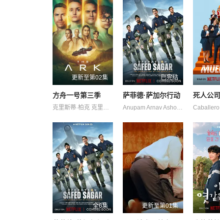
更新至第02集
已完结
方舟一号第三季
萨菲德·萨加尔行动
死人公司
克里斯蒂·柏克 克里斯蒂娜·沃尔夫 塔玛拉·拉多瓦诺维奇 帕夫莱·耶里尼奇 戴安娜·贝穆德斯 沙利妮·佩里斯 理查德·弗利施曼 瑞安·亚当斯 瑞斯·里奇 蒂安娜·乌普切娃 贾德兰·马尔科维奇
Anupam Arnav Ashok Bhasin Danish Dia Edward Husain K. Khan Masoom Mehta Mirza Mumtaz Raina Raj R·巴克提·克莱因 Sinha Sonnenblick Taaruk Vasudeva 丹尼斯·侯赛因 吉米·舍尔吉勒 悉塔尔特 普拉加克塔·科利 米希尔·阿胡贾 维奈·帕塔克 莫汉·卡普尔 阿姆丽塔·巴格琪 阿比·维尔马 阿赫梅德·坎 阿迪勒·侯赛因 马克·班宁顿 马努·里希·查达
全6集
更新至第01集