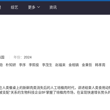
漫
综艺
更多
资讯
韩国
年份：
2024
勋
朴知妍
李序
李熙俊
李茂生
赵福来
金相镐
金秉哲
韩孝周
在人类餐桌上的新鲜肉类消失后的人工培植肉时代，讲述结束人类食用动
与“被支配”关系的生物科技企业BF掌握了培植肉市场，在呈现快速增长势头
陆续出现了质疑BF代表行为的人。