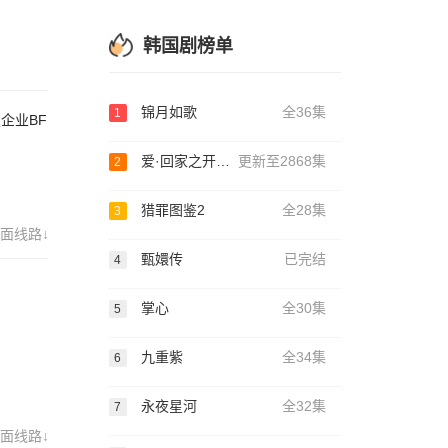
韩国剧榜单
锦月如歌
全36集
1
企业BF
爱·回家之开心速递
更新至2868集
2
猎罪图鉴2
全28集
3
面线路↓
甄嬛传
已完结
4
掌心
全30集
5
九重紫
全34集
6
永夜星河
全32集
7
面线路↓