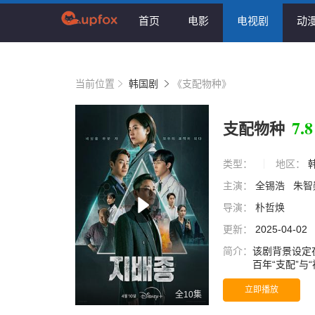
首页
电影
电视剧
动
当前位置
韩国剧
《支配物种》
7.8
支配物种
类型：
地区：
主演：
全锡浩
朱智
导演：
朴哲焕
更新：
2025-04-02
简介：
该剧背景设定
百年“支配”
期，企业内外
立即播放
全10集