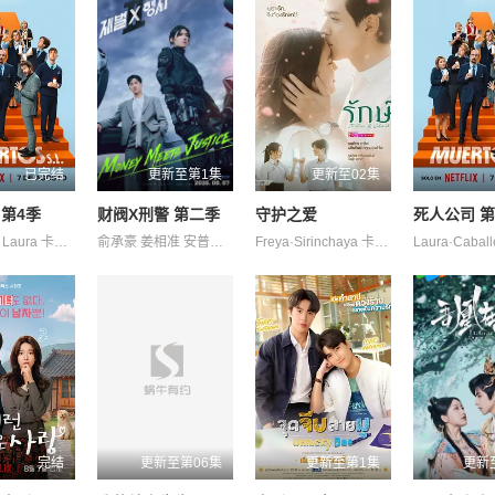
已完结
更新至第1集
更新至02集
第4季
财阀X刑警 第二季
守护之爱
死人公司 
Caballero Laura 卡洛斯·阿雷塞斯
俞承豪 姜相准 安普贤 郑恩彩 金伸比
Freya·Sirinchaya 卡黎莎·素帕琳格特 哈莉特·阿芮娅·玛格拉 塔那帕特·卡维拉 娜琳迪帕·莎功昂格派 拉提帕·隆沃那潘 朋拉维·凯普拉帕功 查卡蒙·瑟颂维塔亚
完结
更新至第06集
更新至第1集
更新