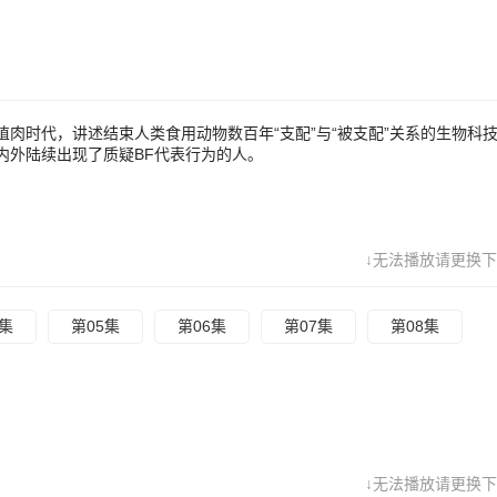
肉时代，讲述结束人类食用动物数百年“支配”与“被支配”关系的生物科技
内外陆续出现了质疑BF代表行为的人。
↓无法播放请更换下
4集
第05集
第06集
第07集
第08集
↓无法播放请更换下