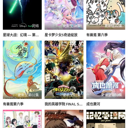
完结
更新至10集
更新至02集
星球大战：幻境 — 第九个绝地武士
星卡梦少女5奇迹绽放
有兽焉 第六季
更新至第02集
更新至01集
更新至第03集
有兽焉第六季
我的英雄学院 FINAL SEASON 特别篇
成也萧河