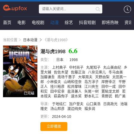
首页
电影
电视剧
动漫
综艺
抖音短剧
即将热映
资讯
当前位置
日本动漫
《潮与虎1998》
6.6
潮与虎1998
类型：
日本
1998
主演：
上村典子
中村尚子
丸尾知子
丸山美由纪
乡
里大辅
佐佐木望
佐藤正治
八奈见乘儿
冬马由美
加藤谦吾
南场千惠子
大塚周夫
天野由梨
太田真一
郎
小林俊夫
山崎和佳奈
岛方淳子
岸野幸正
平野
正人
挂川裕彦
松井摩味
江川央生
田中一成
田中
和实
田中宏幸
盐泽兼人
矢尾一树
置鲇龙太郎
若
已完结
本规夫
萩森侚子
速水奖
野本礼三
青野武
鹤广美
导演：
于地纮仁
加户誉夫
山口美浩
日高政光
池端
隆史
汤山邦彦
渡边纯央
福多润
更新：
2024-04-10
立即播放