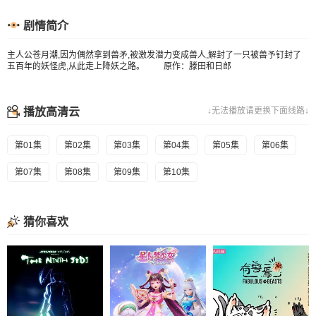
剧情简介
主人公苍月潮,因为偶然拿到兽矛,被激发潜力变成兽人,解封了一只被兽予钉封了
五百年的妖怪虎,从此走上降妖之路。 原作：滕田和日郎
播放高清云
↓无法播放请更换下面线路↓
第01集
第02集
第03集
第04集
第05集
第06集
第07集
第08集
第09集
第10集
猜你喜欢