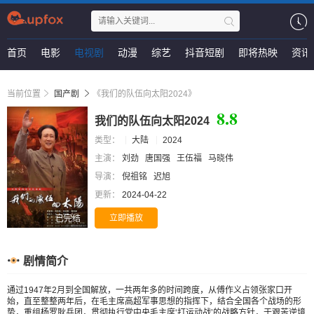
首页
电影
电视剧
动漫
综艺
抖音短剧
即将热映
资讯
当前位置
国产剧
《我们的队伍向太阳2024》
8.8
我们的队伍向太阳2024
类型：
大陆
2024
主演：
刘劲
唐国强
王伍福
马晓伟
导演：
倪祖铭
迟旭
更新：
2024-04-22
立即播放
已完结
剧情简介
通过1947年2月到全国解放，一共两年多的时间跨度，从傅作义占领张家口开
始，直至整整两年后，在毛主席高超军事思想的指挥下，结合全国各个战场的形
势，重组杨罗耿兵团，贯彻执行党中央毛主席‘打运动战’的战略方针，于艰苦逆境