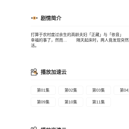
剧情简介
打算于农村度过余生的高龄夫妇「正藏」与「依音」
幸福的事了，然而… 隔天起床时，两人竟发现突然
活。
播放加速云
第01集
第02集
第03集
第0
第09集
第10集
第11集