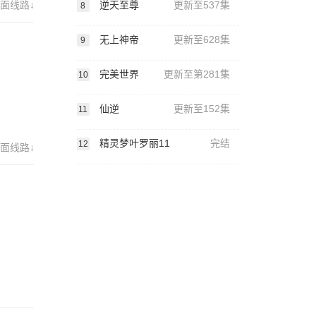
面线路↓
逆天至尊
更新至537集
8
无上神帝
更新至628集
9
完美世界
更新至第281集
10
仙逆
更新至152集
11
精灵梦叶罗丽11
完结
12
面线路↓