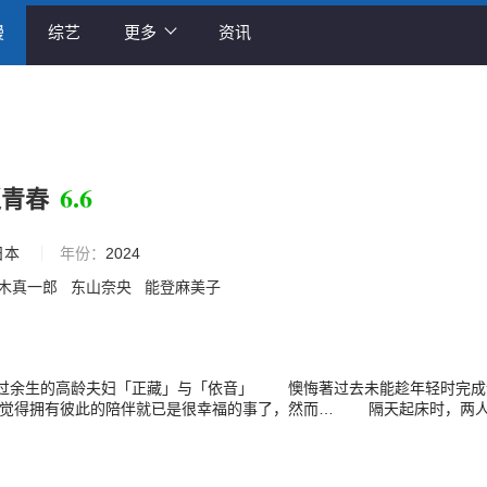
漫
综艺
更多
资讯
6.6
返青春
日本
年份：
2024
木真一郎
东山奈央
能登麻美子
过余生的高龄夫妇「正藏」与「依音」 懊悔著过去未能趁年轻时完成
觉得拥有彼此的陪伴就已是很幸福的事了，然而… 隔天起床时，两
还童！？ 正藏向依音提出蜜月的建议，两人决定重返新婚时代的夫妇