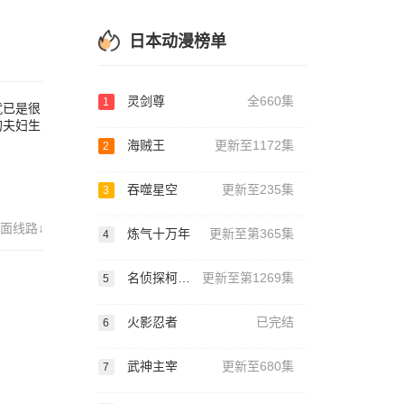
日本动漫榜单
灵剑尊
全660集
1
就已是很
的夫妇生
海贼王
更新至1172集
2
吞噬星空
更新至235集
3
面线路↓
炼气十万年
更新至第365集
4
名侦探柯南国语版
更新至第1269集
5
火影忍者
已完结
6
武神主宰
更新至680集
7