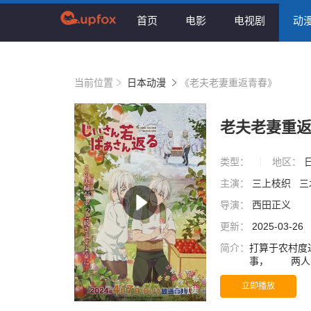
首页
电影
电视剧
动
当前位置
日本动漫
《老夫老妻重返青春》
老夫老妻重
类型：
地区：
主演：
三上枝织
三
导演：
西田正义
更新：
2025-03-26
简介：
打算于农村度
事， 两人
发现突然返老
立即播放
活。
全11集