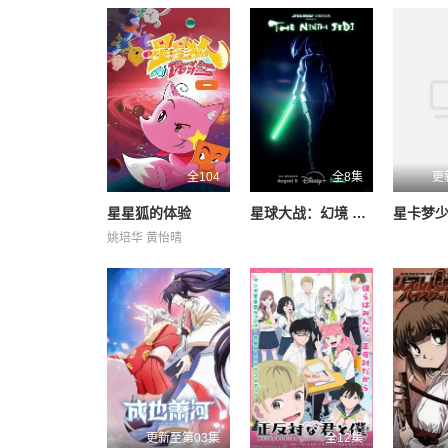
全104
全8集
更
星星狐的体验
星球大战：幻境 — 第九个绝地武士
姚培华 黄怡晴
更新至第03集
全12集