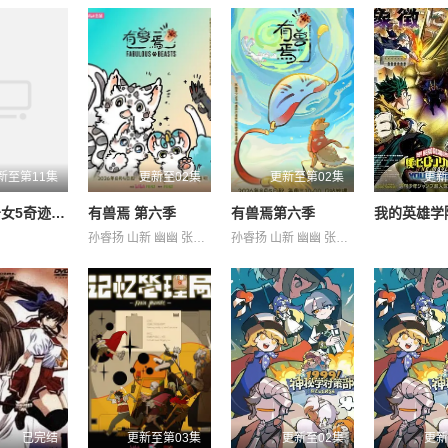
新至第11集
更新至02集
更新至第02集
更新
星卡梦少女5奇迹绽放
有兽焉 第六季
有兽焉第六季
孙睿扬 山新 幽幽 张杰 李兰陵 杨凝 杨昕燃 沈依杭 涂鸦 许潇文 金弦
孙睿扬 山新 幽幽 张杰 李兰陵 杨凝 杨昕燃 沈依杭 涂鸦 许潇文 金弦
已完结
更新至第03集
更新至02集
更新