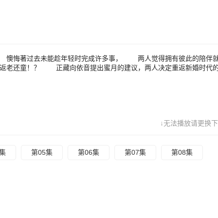
 懊悔著过去未能趁年轻时完成许多事， 两人觉得拥有彼此的陪伴
返老还童！？ 正藏向依音提出蜜月的建议，两人决定重返新婚时代
↓无法播放请更换下
4集
第05集
第06集
第07集
第08集