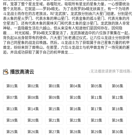
样，笼罩了整个星龙圣域，吞噬阳光，吸取所有星龙的星象力量，一心想要统治
整个太阳系，它就是——罗刹•暗无。 为了击败罗刹•暗无妖兽王，有一个为培养
斗龙战士而存在的古老族派，叫“龙武族”。龙武族分别由六大星门组建，分别是代
表火象的星火罗门、代表水象的寒山星门、代表金象的孤斗星门、代表光象的月
空星流门、还有代表木象的莫林天门和代表土象的皇沙星门。龙武族的族人非常
神秘，一直隐蔽生活在六越山，但从来没有人知道他们是因何存在，因何隐
蔽…… 时光如梭，罗刹•暗无又要复活了，龙武族被选中的六位族子聚集在一起，
背负起从出身就带有的使命。六大星门长老通过仪式，让六位斗龙战士分别获得
了自己同星象的战龙召唤器。然后，斗龙战士为了获取属于自己星象力量的机甲
兽龙，纷纷来到了兽唤山，在那里，六位斗龙战士与机甲兽龙有了一场完美的邂
逅，并且成功获取了属于自己的机甲兽龙......
播放高清云
↓无法播放请更换下面线路↓
第01集
第02集
第03集
第04集
第05集
第06集
第07集
第08集
第09集
第10集
第11集
第12集
第13集
第14集
第15集
第16集
第17集
第18集
第19集
第20集
第21集
第22集
第23集
第24集
第25集
第26集
第27集
第28集
第29集
第30集