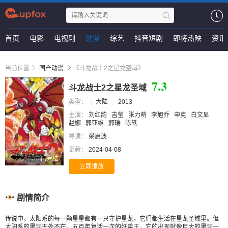
首页
电影
电视剧
动漫
综艺
抖音短剧
即将热映
资讯
当前位置
国产动漫
《斗龙战士2之星龙圣域》
7.3
斗龙战士2之星龙圣域
类型：
大陆
2013
主演：
刘红韵
吉莹
张力萌
李旭乔
申克
白文显
赵娜
郭亚维
郭瑞
陈轶
导演：
梁启波
更新：
2024-04-08
已完结
立即播放
剧情简介
传说中，太阳系的每一颗星星都有一只守护星龙，它们都生活在星龙圣域里。但
太阳系的黑洞无处不在，五百年复活一次的妖兽王，它的出现就像巨大的黑洞一