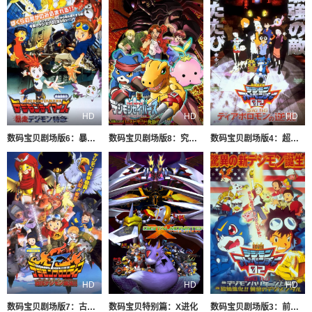
HD
HD
HD
数码宝贝剧场版6：暴走特急
数码宝贝剧场版8：究极力量！爆裂模式发动
数码宝贝剧场版4：超恶魔兽的反击
HD
HD
HD
数码宝贝剧场版7：古代数码兽复活
数码宝贝特别篇：X进化
数码宝贝剧场版3：前篇・数码兽飓风登陆！！后篇・超绝进化！