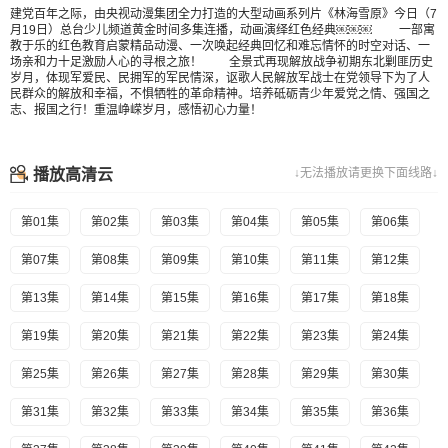
建党百年之际，由央视动漫集团全力打造的大型动画系列片《林海雪原》今日（7
月19日）总台少儿频道黄金时间多集连播，动画演绎红色经典￼￼￼ 一部寓
教于乐的红色教育启蒙精品动漫、一次唤起经典回忆和难忘情怀的时空对话、一
场亲和力十足激励人心的寻根之旅！ 全景式再现解放战争初期东北剿匪历史
岁月，体现军爱民、民拥军的军民情深，讴歌人民解放军战士在党领导下为了人
民群众的解放和幸福，不惧牺牲的革命精神。培养砥砺青少年爱党之情、强国之
志、报国之行！重温峥嵘岁月，感悟初心力量！
播放高清云
↓无法播放请更换下面线路↓
第01集
第02集
第03集
第04集
第05集
第06集
第07集
第08集
第09集
第10集
第11集
第12集
第13集
第14集
第15集
第16集
第17集
第18集
第19集
第20集
第21集
第22集
第23集
第24集
第25集
第26集
第27集
第28集
第29集
第30集
第31集
第32集
第33集
第34集
第35集
第36集