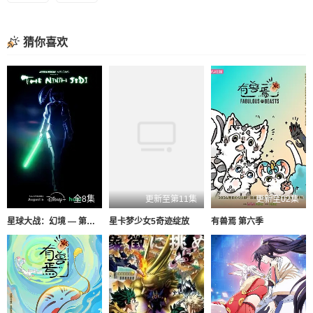
猜你喜欢
全8集
更新至第11集
更新至02集
星球大战：幻境 — 第九个绝地武士
星卡梦少女5奇迹绽放
有兽焉 第六季