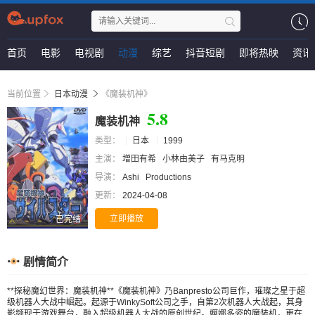
首页
电影
电视剧
动漫
综艺
抖音短剧
即将热映
资讯
当前位置
日本动漫
《魔装机神》
5.8
魔装机神
类型：
日本
1999
主演：
增田有希
小林由美子
有马克明
导演：
Ashi
Productions
更新：
2024-04-08
立即播放
已完结
剧情简介
**探秘魔幻世界：魔装机神**《魔装机神》乃Banpresto公司巨作，璀璨之星于超
级机器人大战中崛起。起源于WinkySoft公司之手，自第2次机器人大战起，其身
影频现于游戏舞台，融入超级机器人大战的原创世纪。婀娜多姿的魔装机，更在