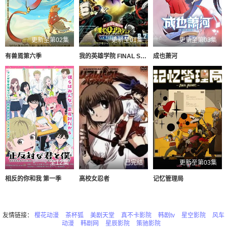
更新至第02集
更新至01集
更新至第03集
有兽焉第六季
我的英雄学院 FINAL SEASON 特别篇
成也萧河
全12集
已完结
更新至第03集
相反的你和我 第一季
高校女忍者
记忆管理局
友情链接：
樱花动漫
茶杯狐
美剧天堂
真不卡影院
韩剧tv
星空影院
风车
动漫
韩剧网
星辰影院
策驰影院