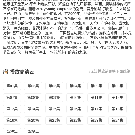
超级任天堂及PS平台上绽放异彩，辉煌登场于动画银幕。然而，魔装机神的光辉
不惑岁月沧桑。随着WinkySoft与Banpresto的别离，其身影渐行渐远，令人唏嘘
不已。然而，历史留下了永恒的印记，在2000年，其续作《圣灵机ライブレー
ド》闪亮问世。魔装机神的故事舞台，拉?基亚斯，蕴藏着神秘与奇迹的世界。这
个地球内部的乾坤，无水平线，无地平线，而太阳则于天穹中守护不移。当太阳
消失，月亮继位，世界沐浴在不同的光辉下，仿佛一曲岁月交响。魔装机诞生于
对拉?基亚斯的拯救之急，是拉古兰王国智慧与魔法的结晶。操作这神机，并非凭
借魔力，而是凭借库拉那的能量，由情感的涟漪驱动，方能尽展魔装机的神威。
正魔装机，其中4架被誉为“魔装机神”，蕴含着火、水、风、大地四大元素之力，
成就A级魔装机的至尊之位。主角安藤健将引领我们踏上全新的冒险之旅，故事情
节跌宕起伏，将为我们奉上一场前所未有的奇幻之旅。
播放高清云
↓无法播放请更换下面线路↓
第01集
第02集
第03集
第04集
第05集
第06集
第07集
第08集
第09集
第10集
第11集
第12集
第13集
第14集
第15集
第16集
第17集
第18集
第19集
第20集
第21集
第22集
第23集
第24集
第25集
第26集