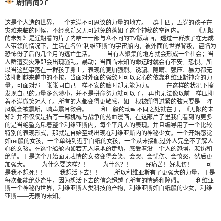
剧情简介
这是个人造的世界，一个充满不可思议的力量的地方。一群十四，五岁的孩子在
灾难来临的时候，不经意却又无可避免的落如了这个神秘的空间内。 《无限
的未知》是近期看的片子内唯一一部与众不同的TV版动画，透过一群孩子在无成
人带领的情况下，生活在名位“利维亚斯”的宇宙船内，被外面的世界背叛，诬陷为
恐怖份子后的几个月的逃亡生活。 当有人聚集的地方就会形成一个社会；当
人群遭受灾难即会出现骚乱，暴动；当面临未知的命运时就会有不安，恐惧。所
以当这些事落在一群孩子身上，表现的更加强烈。诱骗、隐瞒、强压、暴力都无
法抑制越来越中的不按，当面对外面的强敌时可以安心的依靠利维亚斯神奇的力
量，可面对那一张张同自己一样不安的脸时却无能为力。 在这样的状况下擦
发现自己的力量多么渺小，并不是拼命努力就可以了， 再也无法像以前一样压抑
着不满微笑对人了。所有的人都变得更敏感，如一根被绷得过紧的弦只要是一阵
风就会被震断，响声震耳欲聋。 和一般的动画不同之处就在于，《无限的未
知》并不仅仅是描写一部机械与战争的热血漫画，在这部片子里我们看到的更多
的是当绝望充斥着整个利维亚斯内，每个平凡人的表现。并且编导用了一个比较
特别的表现形式，那就是自始至终出现在利维亚斯内的神秘少女。一个开始感觉
如rei般的女孩，一个单纯到近乎白纸的女孩，一个从未接触过外人完全不了解人
心的女孩。在这个船舱内如若无人境地的走动，感受着没一个人的恐惧，悲伤和
绝望。于是这个开始面无表情的女孩变得会笑、会哭、会忧伤、会愤怒，然后更
加强大。 为什么要这样？！ 为什么？！ 好痛苦！好悲伤！ 可
是我不想死！！ 我想活下去！！ 所以利维亚斯有了更强大的力量，于是
每次都能绝处逢生，因为想活下去的信念超越了所有的情感和障碍。 利维亚
斯一个神秘的世界，利维亚斯人类科技的产物，利维亚斯如白纸般的少女，利维
亚斯——无限的未知。