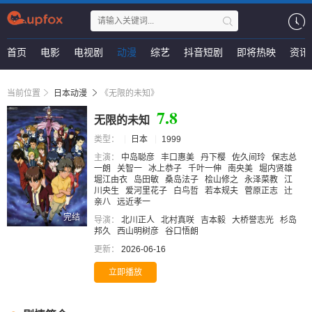
首页
电影
电视剧
动漫
综艺
抖音短剧
即将热映
资讯
当前位置
日本动漫
《无限的未知》
7.8
无限的未知
类型：
日本
1999
主演：
中岛聪彦
丰口惠美
丹下樱
佐久间玲
保志总
一朗
关智一
冰上恭子
千叶一伸
南央美
堀内贤雄
堀江由衣
岛田敏
桑岛法子
桧山修之
永泽菜教
江
川央生
爱河里花子
白鸟哲
若本规夫
菅原正志
辻
亲八
远近孝一
完结
导演：
北川正人
北村真咲
吉本毅
大桥誉志光
杉岛
邦久
西山明树彦
谷口悟朗
更新：
2026-06-16
立即播放