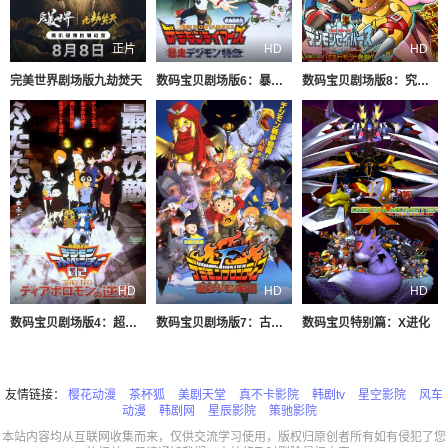
正片
HD
HD
​完美世界剧场版九劫焚天​
数码宝贝剧场版6：暴走特急
数码宝贝剧场版8：究极力量！爆裂模式发动
HD
HD
HD
数码宝贝剧场版4：超恶魔兽的反击
数码宝贝剧场版7：古代数码兽复活
数码宝贝特别篇：X进化
友情链接：
樱花动漫
茶杯狐
美剧天堂
真不卡影院
韩剧tv
星空影院
风车
动漫
韩剧网
星辰影院
策驰影院
本站内容均从互联网收集而来，仅供交流学习使用，版权归原创者所有如有侵犯了您