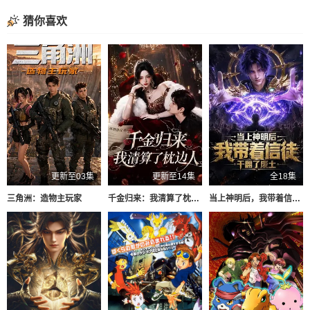
猜你喜欢
更新至03集
更新至14集
全18集
三角洲：造物主玩家
千金归来：我清算了枕边人
当上神明后，我带着信徒干翻了废土