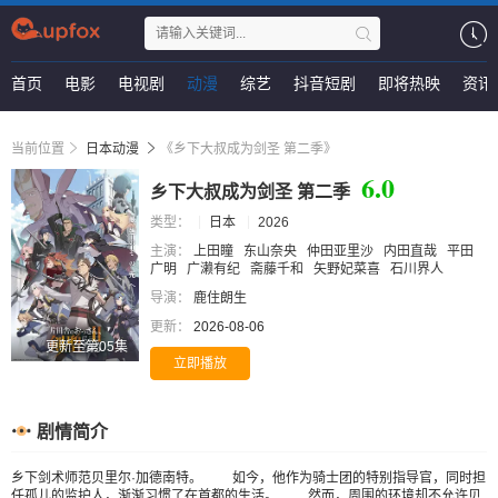
首页
电影
电视剧
动漫
综艺
抖音短剧
即将热映
资讯
当前位置
日本动漫
《乡下大叔成为剑圣 第二季》
6.0
乡下大叔成为剑圣 第二季
类型：
日本
2026
主演：
上田瞳
东山奈央
仲田亚里沙
内田直哉
平田
广明
广濑有纪
斋藤千和
矢野妃菜喜
石川界人
导演：
鹿住朗生
更新：
2026-08-06
更新至第05集
立即播放
剧情简介
乡下剑术师范贝里尔·加德南特。 如今，他作为骑士团的特别指导官，同时担
任孤儿的监护人，渐渐习惯了在首都的生活。 然而，周围的环境却不允许贝