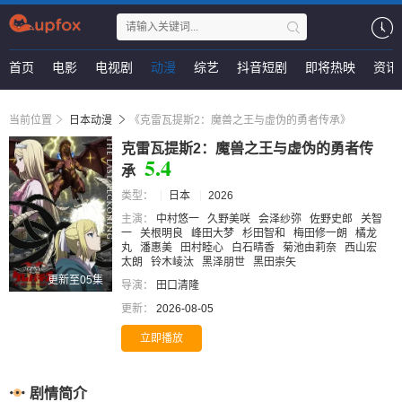
首页
电影
电视剧
动漫
综艺
抖音短剧
即将热映
资讯
当前位置
日本动漫
《克雷瓦提斯2：魔兽之王与虚伪的勇者传承》
克雷瓦提斯2：魔兽之王与虚伪的勇者传
5.4
承
类型：
日本
2026
主演：
中村悠一
久野美咲
会泽纱弥
佐野史郎
关智
一
关根明良
峰田大梦
杉田智和
梅田修一朗
橘龙
丸
潘惠美
田村睦心
白石晴香
菊池由莉奈
西山宏
太朗
铃木崚汰
黑泽朋世
黑田崇矢
更新至05集
导演：
田口清隆
更新：
2026-08-05
立即播放
剧情简介