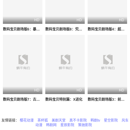
HD
HD
HD
数码宝贝剧场版6：暴走特急
数码宝贝剧场版8：究极力量！爆裂模式发动
数码宝贝剧场版4：超恶魔兽的反击
HD
HD
HD
数码宝贝剧场版7：古代数码兽复活
数码宝贝特别篇：X进化
数码宝贝剧场版3：前篇・数码兽飓风登陆！！后篇・超绝进化！
友情链接：
樱花动漫
茶杯狐
美剧天堂
真不卡影院
韩剧tv
星空影院
风车
动漫
韩剧网
星辰影院
策驰影院