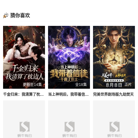
猜你喜欢
更新至14集
全18集
正片
千金归来：我清算了枕边人
当上神明后，我带着信徒干翻了废土
​完美世界剧场版九劫焚天​