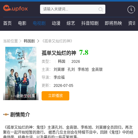
首页
电影
电视剧
动漫
综艺
抖音短剧
即将热映
资讯
当前位置
韩国剧
《孤单又灿烂的神》
7.8
孤单又灿烂的神
类型：
韩国
2026
主演：
刘寅娜
孔刘
李栋旭
金高银
导演：
李应福
更新：
2026-07-05
立即播放
更新至01集
剧情简介
《孤单又灿烂的神：鬼怪》主演孔刘、金高银、李栋旭、刘寅娜全员回归，再次
聚在一起开始短暂的旅行。 据悉几位主创会在特辑节目中，回顾《鬼怪》中的经
典场面、经典台词，以及幕后的一些花絮故事。