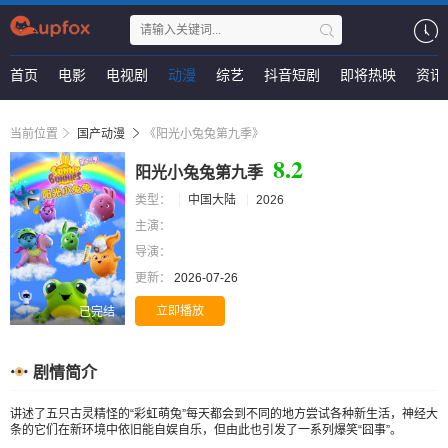
首页
电影
电视剧
动漫
综艺
抖音短剧
即将热映
资讯
当前位置
国产动漫
《阳光小兔兔第九季》
8.2
阳光小兔兔第九季
类型：
中国大陆
2026
主演：
导演：
更新：
2026-07-26
立即播放
已完结
剧情简介
讲述了五只古灵精怪的“彩虹萌兔”每天都会到不同的地方尝试各种新生活，神经大
条的它们在新环境中依旧能自娱自乐，但由此也引发了一系列爆笑“囧事”。