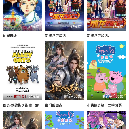
已完结
已完结
已完结
仙履奇缘
新成龙历险记
新成龙历险记2
已完结
更新至05集
更新至第03集
瑞奇·热维斯之街猫一族
掌门低调点
小猪佩奇第十二季国语