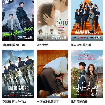
更新至01集
更新至02集
全6集
财阀X刑警 第二季
守护之爱
死人公司 第四季
全6集
更新至01集
全12集
萨菲德·萨加尔行动
一旦被发现就完了
我的荒糖恋爱