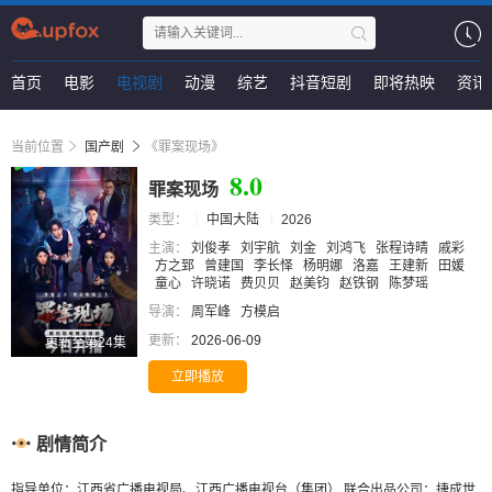
首页
电影
电视剧
动漫
综艺
抖音短剧
即将热映
资讯
当前位置
国产剧
《罪案现场》
8.0
罪案现场
类型：
中国大陆
2026
主演：
刘俊孝
刘宇航
刘金
刘鸿飞
张程诗晴
戚彩
方之郅
曾建国
李长怿
杨明娜
洛嘉
王建新
田媛
童心
许晓诺
费贝贝
赵美钧
赵铁钢
陈梦瑶
导演：
周军峰
方模启
更新：
2026-06-09
更新至第24集
立即播放
剧情简介
指导单位：江西省广播电视局、江西广播电视台（集团） 联合出品公司：捷成世