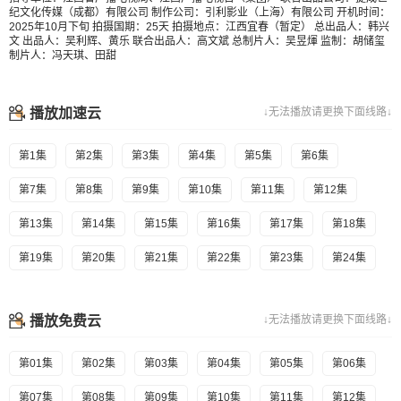
纪文化传媒（成都）有限公司 制作公司：引利影业（上海）有限公司 开机时间：
2025年10月下旬 拍摄国期：25天 拍摄地点：江西宜春（暂定） 总出品人：韩兴
文 出品人：吴利辉、黄乐 联合出品人：高文斌 总制片人：吴昱煇 监制：胡储玺
制片人：冯天琪、田甜
播放加速云
↓无法播放请更换下面线路↓
第1集
第2集
第3集
第4集
第5集
第6集
第7集
第8集
第9集
第10集
第11集
第12集
第13集
第14集
第15集
第16集
第17集
第18集
第19集
第20集
第21集
第22集
第23集
第24集
播放免费云
↓无法播放请更换下面线路↓
第01集
第02集
第03集
第04集
第05集
第06集
第07集
第08集
第09集
第10集
第11集
第12集