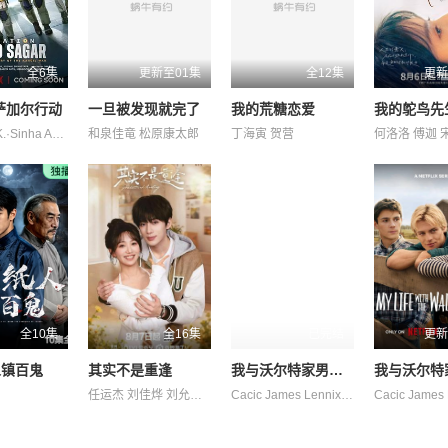
全6集
更新至01集
全12集
更新
萨加尔行动
一旦被发现就完了
我的荒糖恋爱
我的鸵鸟先
Anupam·K.·Sinha Arnav·Bhasin Ashok·Mehta Dia·Mirza Edward·Sonnenblick Masoom·Mumtaz·Khan Raj·Vasudeva R·巴克提·克莱因 Taaruk·Raina 丹尼斯·侯赛因 吉米·舍尔吉勒 悉塔尔特 普拉加克塔·科利 米希尔·阿胡贾 维奈·帕塔克 莫汉·卡普尔 阿姆丽塔·巴格琪 阿比·维尔马 阿赫梅德·坎 阿迪勒·侯赛因 马克·班宁顿 马努·里希·查达
和泉佳竜 松原康太郎
丁海寅 贺营
全10集
全16集
已完结
更新
人镇百鬼
其实不是重逢
我与沃尔特家男孩的生活第三季
任运杰 刘佳烨 刘允儿 刘思维 吴添豪 王欣政 金子璇 黄圣依
Cacic James Lennix Naveen Paddock Sally 保罗·麦克吉莱恩 妮基·罗德里格斯 杰克·曼利 柯瑞·福格尔玛尼斯 米娅·洛韦 约翰尼·林克 艾琳·卡普拉克 艾萨克·阿雷兰尼斯 诺亚·拉朗德 迈尔斯·佩雷斯 阿什比·金特里 马克·布鲁卡斯