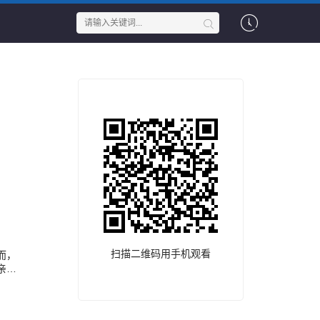
扫描二维码用手机观看
而，
亲强
a
s
 his