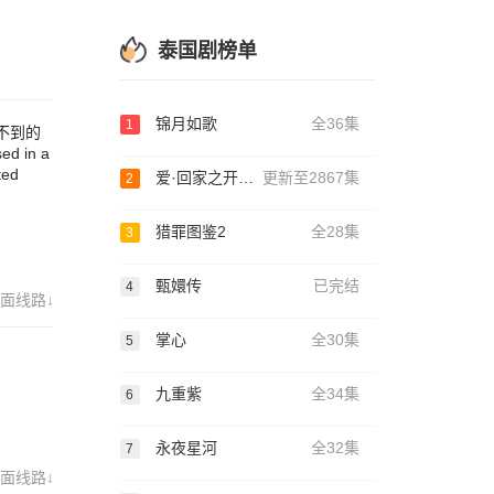
泰国剧榜单
锦月如歌
全36集
1
不到的
 in a
ted
爱·回家之开心速递
更新至2867集
2
猎罪图鉴2
全28集
3
甄嬛传
已完结
4
面线路↓
掌心
全30集
5
九重紫
全34集
6
永夜星河
全32集
7
面线路↓