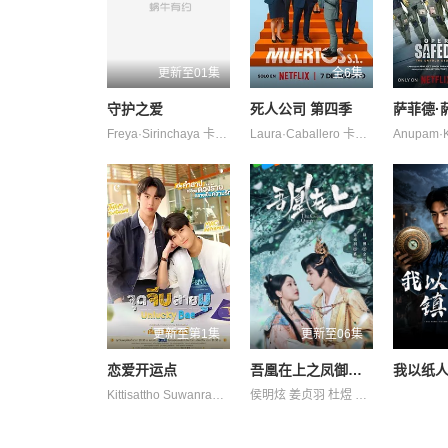
更新至01集
全6集
守护之爱
死人公司 第四季
萨菲德·
Freya·Sirinchaya 卡黎莎·素帕琳格特 哈莉特·阿芮娅·玛格拉 塔那帕特·卡维拉 娜琳迪帕·莎功昂格派 拉提帕·隆沃那潘 朋拉维·凯普拉帕功 查卡蒙·瑟颂维塔亚
Laura·Caballero 卡洛斯·阿雷塞斯
更新至第1集
更新至06集
恋爱开运点
吾凰在上之凤御四方
我以纸
Kittisattho Suwanrakanont Tiranat Tupthong 塔南·罗哈瓦塔那库 娜妮查·桑曼尼 帕纳功·拉克西里阿瑞 纳塔帕·宁吉拉瓦 纳帕特·帕查拉恰瓦雷
侯明炫 姜贞羽 杜煜 林亚冬 祖怀 赵一博 邓孝慈 郑千亦 郝熠然