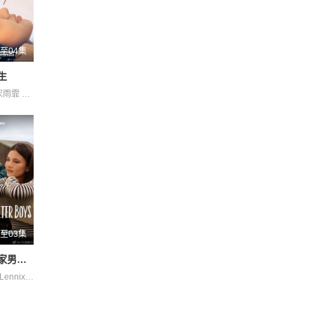
至04集
生
何洛洛 傅迦 宋雨霏 常铖 方晓东 王若衫 胡晓龙 苏晓彤 董璇 许淇杰 贾笑涵 陈冠甯
至03集
我与沃尔特家男孩的生活 第三季
Cacic James Lennix Naveen Paddock Sally 保罗·麦克吉莱恩 妮基·罗德里格斯 杰克·曼利 柯瑞·福格尔玛尼斯 米娅·洛韦 约翰尼·林克 艾琳·卡普拉克 艾萨克·阿雷兰尼斯 诺亚·拉朗德 迈尔斯·佩雷斯 阿什比·金特里 马克·布鲁卡斯