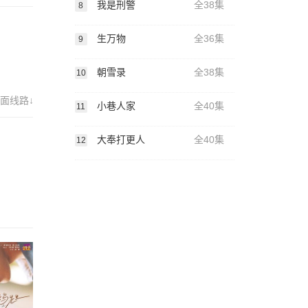
我是刑警
全38集
8
生万物
全36集
9
朝雪录
全38集
10
面线路↓
小巷人家
全40集
11
大奉打更人
全40集
12