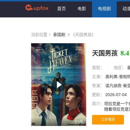
首页
电影
电视剧
动
当前位置
泰国剧
《天国男孩》
8.4
天国男孩
类型：
地区：
主演：
奥利弗·普帕
导演：
诺凡纳奇·柴
更新：
2026-07-04
简介：
坦拉克是一个
随着坦拉克逐
加的期望。他们的爱
立即播放
seminary, is 
全6集
Tanrak gets t