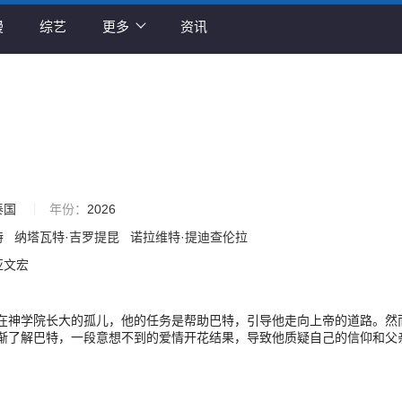
漫
综艺
更多
资讯
泰国
年份：
2026
特
纳塔瓦特·吉罗提昆
诺拉维特·提迪查伦拉
亚文宏
在神学院长大的孤儿，他的任务是帮助巴特，引导他走向上帝的道路。然
渐了解巴特，一段意想不到的爱情开花结果，导致他质疑自己的信仰和父
情会在社会和宗教的审视下存活吗？ Tanrak, an orphan raised in 
tasked with befriending Bart to guide him toward God’s path. However, a
o know Bart, an unexpected romance blossoms, causing him to question