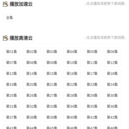
播放加速云
↓无法播放请更换下面线路↓
全集
播放高清云
↓无法播放请更换下面线路↓
第01集
第02集
第03集
第04集
第05集
第06集
第07集
第08集
第09集
第10集
第11集
第12集
第13集
第14集
第15集
第16集
第17集
第18集
第19集
第20集
第21集
第22集
第23集
第24集
第25集
第26集
第27集
第28集
第29集
第30集
第31集
第32集
第33集
第34集
第35集
第36集
第37集
第38集
第39集
第40集
第41集
第42集
第43集
第44集
第45集
第46集
第47集
第48集