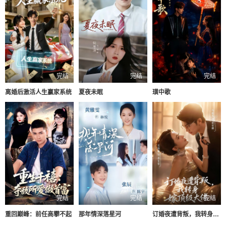
完结
完结
完结
离婚后激活人生赢家系统
夏夜未眠
璜中歌
完结
完结
完结
重回巅峰：前任高攀不起
那年情深落星河
订婚夜遭背叛，我转身嫁顶级大佬