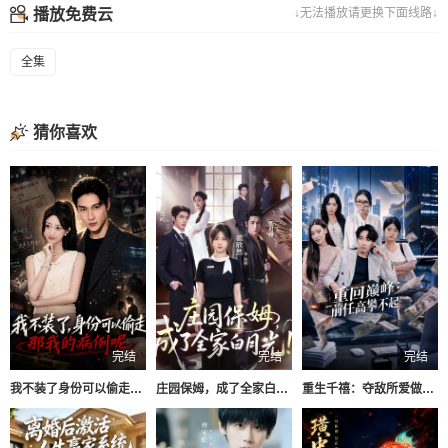
播放免费云
↓无法播放请更换下面线路↓
全集
猜你喜欢
完结
完结
完结
我不装了身份可以偷走那我的病例呢
庄园保姆，成了全家白月光
重生千禧：夺敌所爱做首富