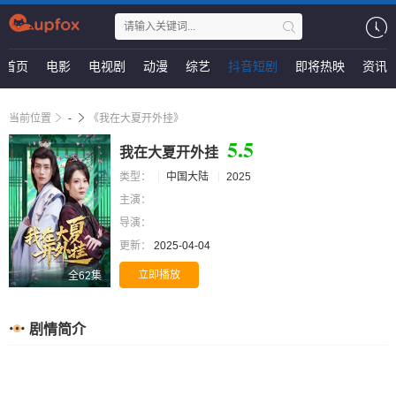
首页
电影
电视剧
动漫
综艺
抖音短剧
即将热映
资讯
当前位置
-
《我在大夏开外挂》
5.5
我在大夏开外挂
类型：
中国大陆
2025
主演：
导演：
更新：
2025-04-04
立即播放
全62集
剧情简介