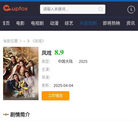
首页
电影
电视剧
动漫
综艺
抖音短剧
即将热映
资讯
当前位置
-
《凤戏》
8.9
凤戏
类型：
中国大陆
2025
主演：
导演：
更新：
2025-04-04
立即播放
全64集
剧情简介