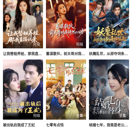
完结
完结
完结
让我替姐养娃，那我直接认亲
蓄谋散伙，前夫哥对我怦然心动
妖魔乱世，从掠夺词条开始崛起
完结
全集
全集
被出轨后我成了王妃
七零有点恬
结婚七年，我竟是老公小青梅的替身