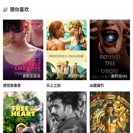
猜你喜欢
更新至高清
更新至HD
更新至HD
感觉就像爱
乐土之狱
血腥腐朽