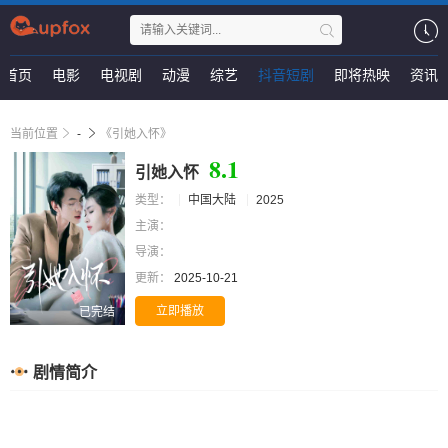
首页
电影
电视剧
动漫
综艺
抖音短剧
即将热映
资讯
当前位置
-
《引她入怀》
8.1
引她入怀
类型：
中国大陆
2025
主演：
导演：
更新：
2025-10-21
立即播放
已完结
剧情简介