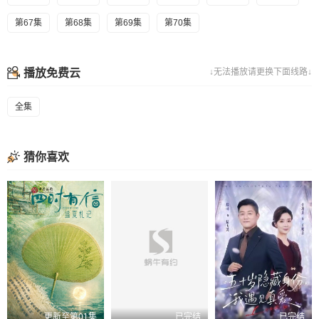
第67集
第68集
第69集
第70集
播放免费云
↓无法播放请更换下面线路↓
全集
猜你喜欢
更新至第01集
已完结
已完结