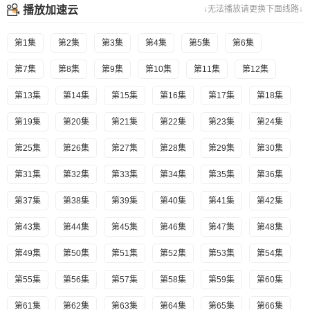
播放加速云
↓无法播放请更换下面线路↓
第1集
第2集
第3集
第4集
第5集
第6集
第7集
第8集
第9集
第10集
第11集
第12集
第13集
第14集
第15集
第16集
第17集
第18集
第19集
第20集
第21集
第22集
第23集
第24集
第25集
第26集
第27集
第28集
第29集
第30集
第31集
第32集
第33集
第34集
第35集
第36集
第37集
第38集
第39集
第40集
第41集
第42集
第43集
第44集
第45集
第46集
第47集
第48集
第49集
第50集
第51集
第52集
第53集
第54集
第55集
第56集
第57集
第58集
第59集
第60集
第61集
第62集
第63集
第64集
第65集
第66集