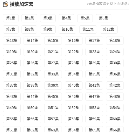
播放加速云
↓无法播放请更换下面线路↓
第1集
第2集
第3集
第4集
第5集
第6集
第7集
第8集
第9集
第10集
第11集
第12集
第13集
第14集
第15集
第16集
第17集
第18集
第19集
第20集
第21集
第22集
第23集
第24集
第25集
第26集
第27集
第28集
第29集
第30集
第31集
第32集
第33集
第34集
第35集
第36集
第37集
第38集
第39集
第40集
第41集
第42集
第43集
第44集
第45集
第46集
第47集
第48集
第49集
第50集
第51集
第52集
第53集
第54集
第55集
第56集
第57集
第58集
第59集
第60集
第61集
第62集
第63集
第64集
第65集
第66集