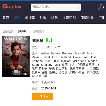
首页
电影
电视剧
动漫
综艺
抖音短剧
即将热映
资讯
当前位置
恐怖片
《速记员》
8.1
速记员
类型：
美国
2023
主演：
Adam
Barnes
Borders
Boswell
Boyd
Davis
Drexel
Erin
Freeland
Gavin
Joel
Julia
Kathrine
Lisa
Luke
Malkoff
McFarland
Megan
Sean
Shatterly
Vasi
凯丽·加纳
坦妮娅·雷蒙德
埃
米尔·赫斯基
塞思·迈克尔斯
夏恩·韦斯特
大卫·凯斯
奥利芙·雷纳
斯蒂芬·考特尔
桑妮·马布雷
萨拉·索美
HD
蒂·迈克尔斯
导演：
米克·戴维斯
更新：
2025-04-01
立即播放