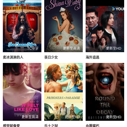
TC中字
更新至高清
更新至HD
卖冰淇淋的人
丧日少女
海外追逃
更新至高清
更新至HD
更新至HD
感觉就像爱
乐土之狱
血腥腐朽