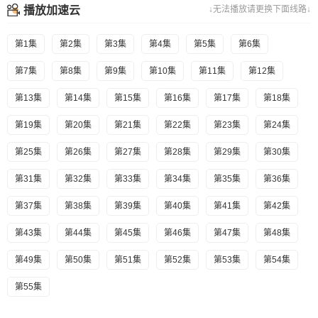
播放加速云
↓无法播放请更换下面线路↓
第1集
第2集
第3集
第4集
第5集
第6集
第7集
第8集
第9集
第10集
第11集
第12集
第13集
第14集
第15集
第16集
第17集
第18集
第19集
第20集
第21集
第22集
第23集
第24集
第25集
第26集
第27集
第28集
第29集
第30集
第31集
第32集
第33集
第34集
第35集
第36集
第37集
第38集
第39集
第40集
第41集
第42集
第43集
第44集
第45集
第46集
第47集
第48集
第49集
第50集
第51集
第52集
第53集
第54集
第55集