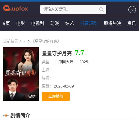
首页
电影
电视剧
动漫
综艺
抖音短剧
即将热映
资讯
当前位置
-
《星星守护月亮》
7.7
星星守护月亮
类型：
中国大陆
2025
主演：
导演：
更新：
2026-02-09
立即播放
完结
剧情简介