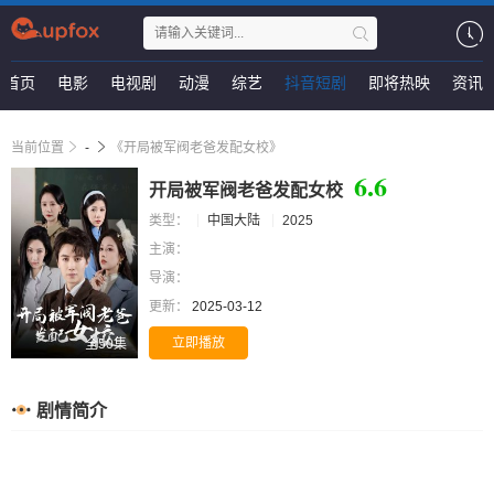
首页
电影
电视剧
动漫
综艺
抖音短剧
即将热映
资讯
当前位置
-
《开局被军阀老爸发配女校》
6.6
开局被军阀老爸发配女校
类型：
中国大陆
2025
主演：
导演：
更新：
2025-03-12
立即播放
全50集
剧情简介