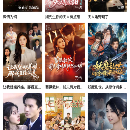
更新至第06集
完结
完结
深情为饵
顾先生你的夫人有点甜
夫人她野翻了
完结
完结
完结
让我替姐养娃，那我直接认亲
蓄谋散伙，前夫哥对我怦然心动
妖魔乱世，从掠夺词条开始崛起