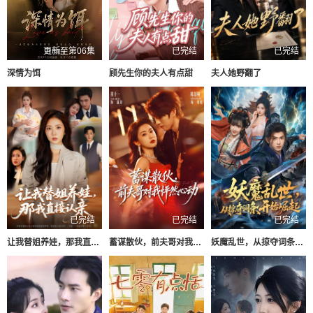
更新至第06集
已完结
已完结
深情为饵
顾先生你的夫人有点甜
夫人她野翻了
已完结
已完结
已完结
让我替姐养娃，那我直接认亲
蓄谋散伙，前夫哥对我怦然心动
妖魔乱世，从掠夺词条开始崛起