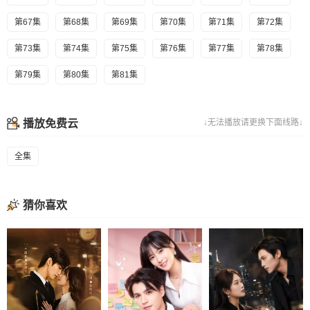
第67集
第68集
第69集
第70集
第71集
第72集
第73集
第74集
第75集
第76集
第77集
第78集
第79集
第80集
第81集
播放免费云
↓无法播放请更换下面线路↓
全集
猜你喜欢