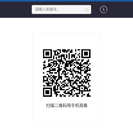
扫描二维码用手机观看