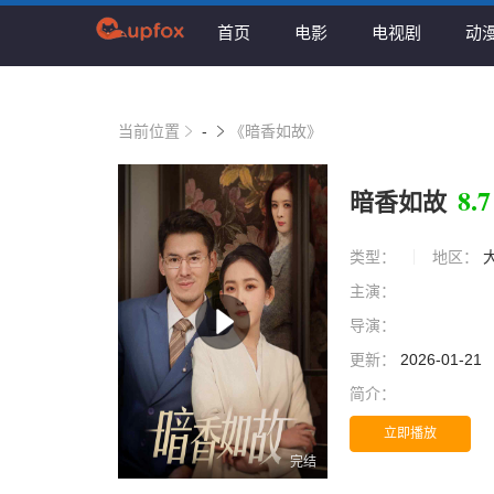
首页
电影
电视剧
动
当前位置
-
《暗香如故》
8.7
暗香如故
类型：
地区：
主演：
导演：
更新：
2026-01-21
简介：
立即播放
完结