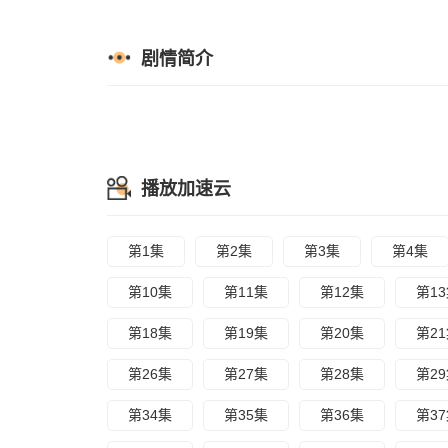
剧情简介
播放加速云
第1集
第2集
第3集
第4集
第10集
第11集
第12集
第1
第18集
第19集
第20集
第2
第26集
第27集
第28集
第2
第34集
第35集
第36集
第3