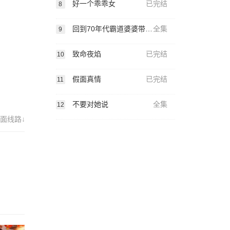
好一个乖乖女
已完结
8
回到70年代霸道婆婆带我飞
全集
9
致命夜焰
已完结
10
假面真情
已完结
11
不要对她说
全集
12
面线路↓