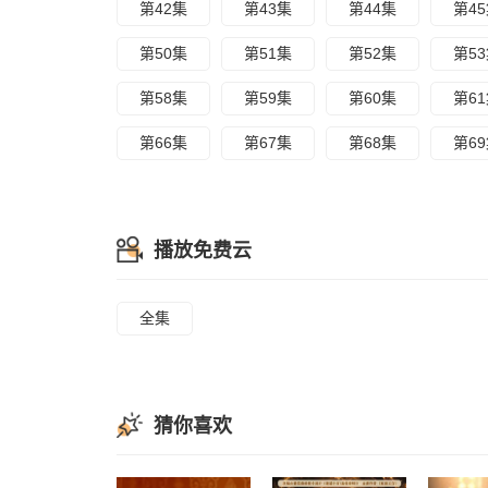
第42集
第43集
第44集
第4
第50集
第51集
第52集
第5
第58集
第59集
第60集
第6
第66集
第67集
第68集
第6
播放免费云
全集
猜你喜欢