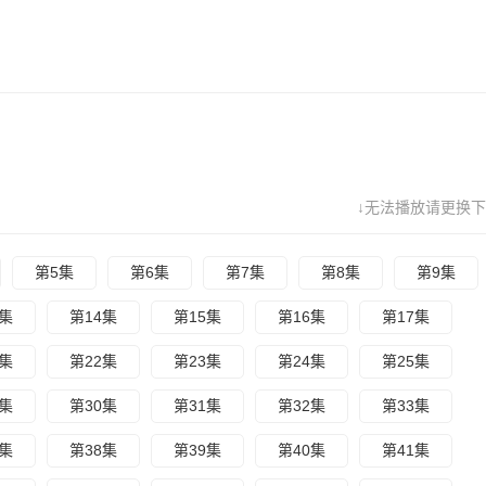
↓无法播放请更换下
第5集
第6集
第7集
第8集
第9集
3集
第14集
第15集
第16集
第17集
1集
第22集
第23集
第24集
第25集
9集
第30集
第31集
第32集
第33集
7集
第38集
第39集
第40集
第41集