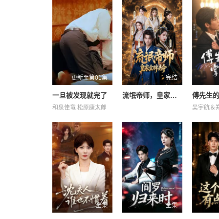
更新至第01集
完结
一旦被发现就完了
流氓帝师，皇家金牌县令
傅先生
和泉佳竜 松原康太郎
吴宇航＆
全集
全集