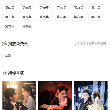
第67集
第68集
第69集
第70集
第71集
第72集
第73集
第74集
第75集
第76集
第77集
第78集
第79集
第80集
播放免费云
↓无法播放请更换下面线路↓
全集
猜你喜欢