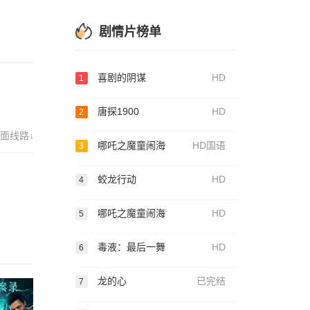
剧情片榜单
喜剧的阴谋
HD
1
唐探1900
HD
2
面线路↓
哪吒之魔童闹海
HD国语
3
蛟龙行动
HD
4
哪吒之魔童闹海
HD
5
毒液：最后一舞
HD
6
龙的心
已完结
7