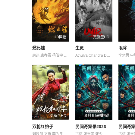
HD国语
更新至HD
燃比娃
生灵
眼眸
周迅 康春雷 杨皓宇 贝伊勒
Athulya Chandra David Divya M. Menon Nair Shruthy Thattil Vineeth 维诺德·萨加尔 罗尚·马修 苏迪普 赛亚米·凯尔
更新至HD
HD国语
双枪红娘子
民间奇案录2026
民间奇案
刘姝彤 文祈 李为民 王品一 王岗岗 王程 谢宁 邱晨阳 陈之辉 魏兆雄
古斌 张雪菡 盛少
古斌 张雪