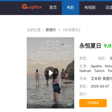
首页
电影
电视剧
动
当前位置
剧情片
《永恒夏日》
9.0
永恒夏日
类型：
地区：
主演：
Agathe
Ant
Safinah
Talrich
Ti
导演：
艾米莉·奥塞
更新：
2025-03-07
简介：
立即播放
HD