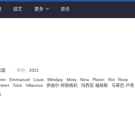
漫
综艺
更多
资讯
法国
年份：
2021
onin
Emmanuel
Louis
Mihidjay
Mixty
Nina
Pluton
Rol
Rose
mbert
Totot
Villanova
伊迪尔·阿祖格利
玛西亚·福格斯
马蒂厄·卢
尔