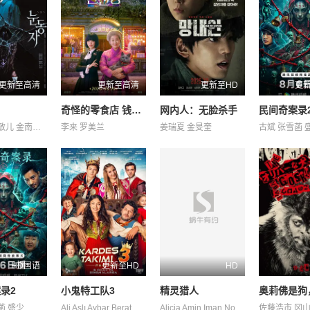
更新至高清
更新至高清
更新至HD
更
奇怪的零食店 钱天堂
网内人：无脸杀手
民间奇案录2
李承勇 申敏儿 金南熙 金英雅
李来 罗美兰
姜瑞夏 金旻奎
古斌 张雪菡 
HD国语
更新至HD
HD
录2
小鬼特工队3
精灵猎人
菡 盛少
Ali Aslı Aybar Berat Ceyda Efe Kasabalı Mehmet Parlar Yaren 卡根·埃菲·阿克 埃克林·苏·乔班 居尔汉·特金 盖杰·伊西克·德米雷尔 科尔汗·赫尔杜兰 费拉特·阿尔拜伦
Alicia Amin Iman Norreen 吕杨 雷米·伊沙克