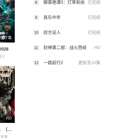
聊斋艳谭3：灯草和尚
已完结
8
哀乐中年
已完结
9
控方证人
已完结
10
新至下集
封神第二部：战火西岐
HD
11
026
盛少
一路前行2
更新至10集
12
HD
奥莉佛是狗，（天哪！！）这家伙电影版
佐藤浩市 冈山天音 吉冈里帆 宇野祥平 小田切让 岛田久作 本田翼 森川葵 永濑正敏 池松壮亮 浦井梨广 深津绘里 菊地姬奈 铃木庆一 香椎由宇 高岛政宏 鹿贺丈史 麻生久美子 黑木华