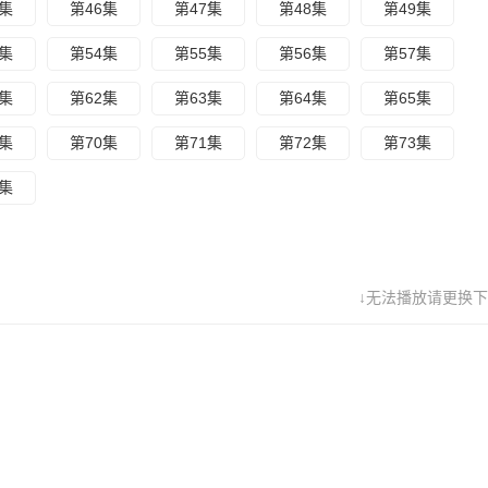
5集
第46集
第47集
第48集
第49集
3集
第54集
第55集
第56集
第57集
1集
第62集
第63集
第64集
第65集
9集
第70集
第71集
第72集
第73集
7集
↓无法播放请更换下