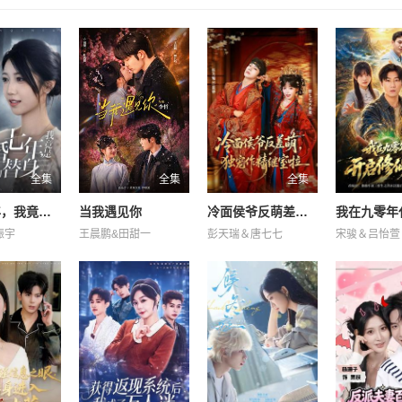
全集
全集
全集
结婚七年，我竟是老公小青梅的替身
当我遇见你
冷面侯爷反萌差，独宠作精继室啦
振宇
王晨鹏&田甜一
彭天瑞＆唐七七
宋骏＆吕怡萱