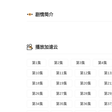
剧情简介
播放加速云
第1集
第2集
第3集
第4集
第10集
第11集
第12集
第1
第18集
第19集
第20集
第2
第26集
第27集
第28集
第2
第34集
第35集
第36集
第3