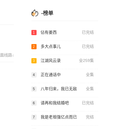
-榜单
佔有姜西
已完结
1
多大点事儿
已完结
2
面线路↓
江湖风云录
全259集
3
正在通话中
全集
4
八年归来，我已无敌
全集
5
请再和我结婚吧
已完结
6
我是老祖强亿点而已
完结
7