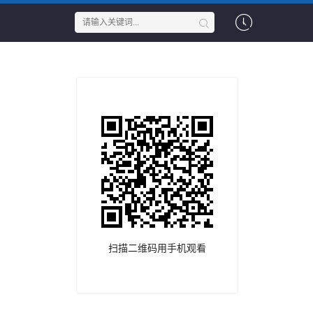
扫描二维码用手机观看