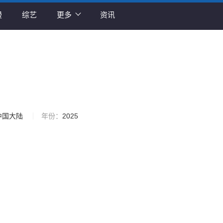
漫
综艺
更多
资讯
中国大陆
年份：
2025