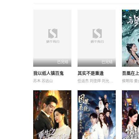
已完结
已完结
更
我以纸人镇百鬼
其实不是重逢
苏木 苏远山
任运杰 刘佳烨 刘允儿 刘思维 吴添豪 王欣政 金子璇 黄圣依