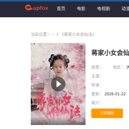
首页
电影
电视剧
动
当前位置
-
《蒋家小女会仙法》
蒋家小女会
类型：
地区：
主演：
导演：
更新：
2026-01-22
简介：
立即播放
完结